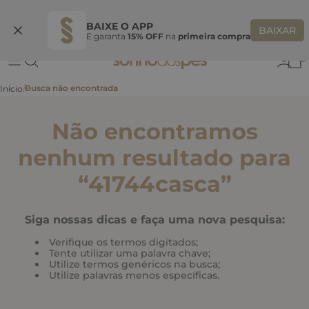
Ganhe 10% OFF
na primeira compra
S
BEMVINDASONHO
COPIAR
BAIXE O APP
BAIXAR
E garanta
15% OFF
na
primeira compra
0
Não encontramos
nenhum resultado para
“
41744casca
”
Siga nossas dicas e faça uma nova pesquisa:
Verifique os termos digitados;
Tente utilizar uma palavra chave;
Utilize termos genéricos na busca;
Utilize palavras menos específicas.