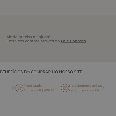
Ainda precisa de ajuda?
Entre em contato através do
Fale Conosco
VOCÊ TAMBÉM PODE GOSTAR
BENEFÍCIOS EM COMPRAR NO NOSSO SITE
Frete Grátis*
Parcelamento até 6x
oca
Acima de R$ 499,90
sem juros no cartão