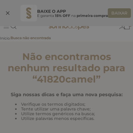
Ganhe 10% OFF
na primeira compra
S
BEMVINDASONHO
COPIAR
BAIXE O APP
BAIXAR
E garanta
15% OFF
na
primeira compra
0
Não encontramos
nenhum resultado para
“
41820camel
”
Siga nossas dicas e faça uma nova pesquisa:
Verifique os termos digitados;
Tente utilizar uma palavra chave;
Utilize termos genéricos na busca;
Utilize palavras menos específicas.