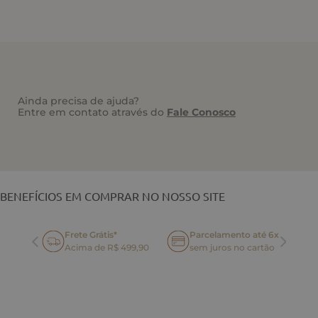
Ainda precisa de ajuda?
Entre em contato através do
Fale Conosco
VOCÊ TAMBÉM PODE GOSTAR
BENEFÍCIOS EM COMPRAR NO NOSSO SITE
Frete Grátis*
Parcelamento até 6x
oca
Acima de R$ 499,90
sem juros no cartão