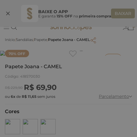
Ganhe 10% OFF na coleção utilizando o código do seu vendedor*
S
BAIXE O APP
BAIXAR
E garanta
15% OFF
na
primeira compra
0
Sandálias
Papete
Papete Joana - CAMEL
Clique
para dar zoom.
70
% OFF
Bazar
Papete Joana - CAMEL
Código
:
418570030
R$
69
,
90
R$
229
,
90
Parcelamento
ou
6
x
de
R$
11
,
65
sem juros
Cores