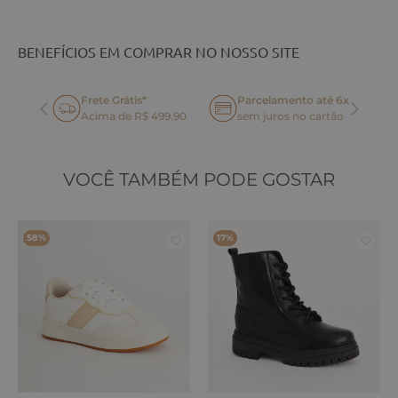
BENEFÍCIOS EM COMPRAR NO NOSSO SITE
Frete Grátis*
Parcelamento até 6x
oca
Acima de R$ 499,90
sem juros no cartão
VOCÊ TAMBÉM PODE GOSTAR
58%
17%