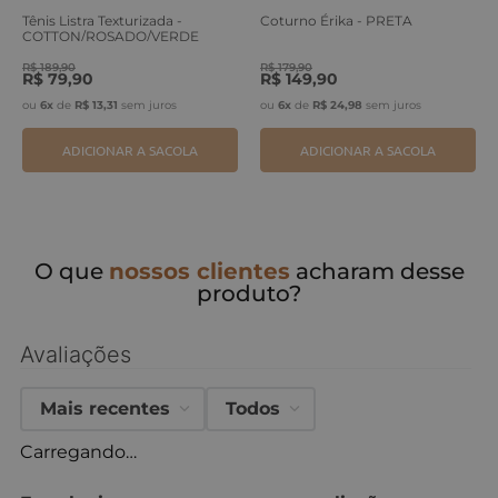
Tênis Listra Texturizada -
Coturno Érika - PRETA
COTTON/ROSADO/VERDE
ERVA
R$
189
,
90
R$
179
,
90
R$
79
,
90
R$
149
,
90
ou
6
x
de
R$
13
,
31
sem juros
ou
6
x
de
R$
24
,
98
sem juros
ADICIONAR A SACOLA
ADICIONAR A SACOLA
O que
nossos clientes
acharam desse
produto?
Avaliações
Mais recentes
Todos
Carregando…