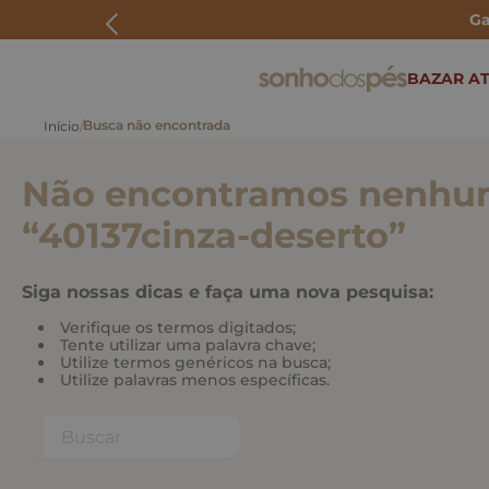
Ga
ERMOS MAIS BUSCADOS
BAZAR AT
rasteira
papete
Não encontramos nenhum
tenis
bolsa
“
40137cinza-deserto
”
bota
Siga nossas dicas e faça uma nova pesquisa:
Verifique os termos digitados;
Tente utilizar uma palavra chave;
Utilize termos genéricos na busca;
Utilize palavras menos específicas.
Buscar