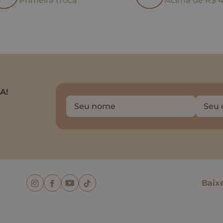
Primeira troca
Acima de R$ 
A!
Baix