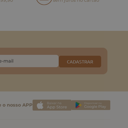
499,90
sem juros no cartão
CADASTRAR
e o nosso APP