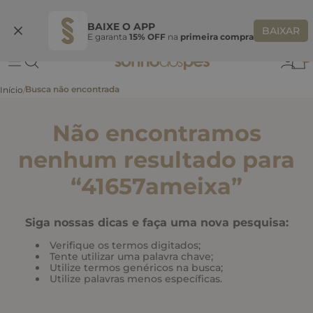
Ganhe 10% OFF
na primeira compra
S
BEMVINDASONHO
COPIAR
BAIXE O APP
BAIXAR
E garanta
15% OFF
na
primeira compra
0
Não encontramos
nenhum resultado para
“
41657ameixa
”
Siga nossas dicas e faça uma nova pesquisa:
Verifique os termos digitados;
Tente utilizar uma palavra chave;
Utilize termos genéricos na busca;
Utilize palavras menos específicas.