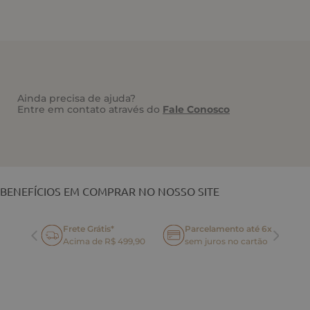
Ainda precisa de ajuda?
Entre em contato através do
Fale Conosco
VOCÊ TAMBÉM PODE GOSTAR
BENEFÍCIOS EM COMPRAR NO NOSSO SITE
Frete Grátis*
Parcelamento até 6x
oca
Acima de R$ 499,90
sem juros no cartão