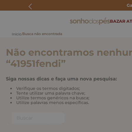
Ga
ERMOS MAIS BUSCADOS
BAZAR AT
rasteira
papete
Não encontramos nenhum
tenis
bolsa
“
41951fendi
”
bota
Siga nossas dicas e faça uma nova pesquisa:
Verifique os termos digitados;
Tente utilizar uma palavra chave;
Utilize termos genéricos na busca;
Utilize palavras menos específicas.
Buscar