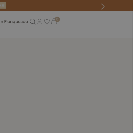
AR
0
um Franqueado