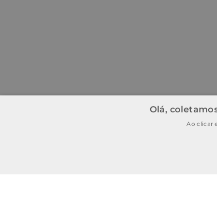
Olá, coletamos
Ao clicar
BAIXE O APP
BAIXAR
E garanta
15% OFF
na
primeira
compra