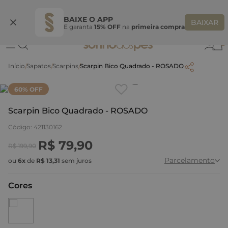
Ganhe 10% OFF na coleção utilizando o código do seu vendedor*
S
BAIXE O APP
BAIXAR
E garanta
15% OFF
na
primeira compra
0
Sapatos
Scarpins
Scarpin Bico Quadrado - ROSADO
Clique
para dar zoom.
60
% OFF
Scarpin Bico Quadrado - ROSADO
Código
:
421130162
R$
79
,
90
R$
199
,
90
Parcelamento
ou
6
x
de
R$
13
,
31
sem juros
Cores