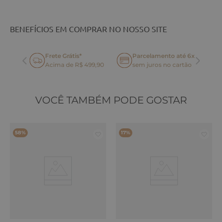
BENEFÍCIOS EM COMPRAR NO NOSSO SITE
Frete Grátis*
Parcelamento até 6x
oca
Acima de R$ 499,90
sem juros no cartão
VOCÊ TAMBÉM PODE GOSTAR
58%
17%