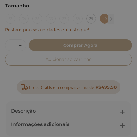
Tamanho
:
40
33
34
35
36
37
38
39
40
Restam poucas unidades em estoque!
Comprar Agora
Adicionar ao carrinho
Frete Grátis em compras acima de
R$499,90
Descrição
Informações adicionais