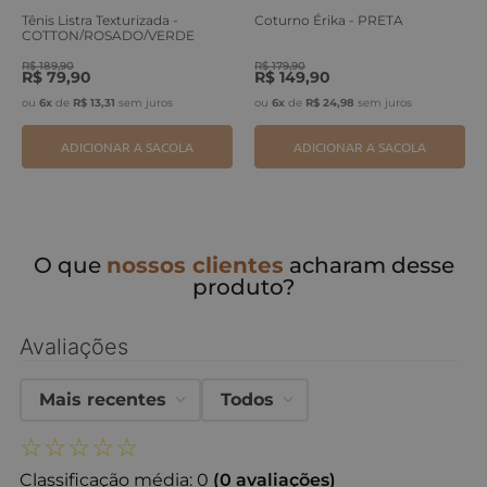
Tênis Listra Texturizada -
Coturno Érika - PRETA
COTTON/ROSADO/VERDE
ERVA
R$
189
,
90
R$
179
,
90
R$
79
,
90
R$
149
,
90
ou
6
x
de
R$
13
,
31
sem juros
ou
6
x
de
R$
24
,
98
sem juros
ADICIONAR A SACOLA
ADICIONAR A SACOLA
O que
nossos clientes
acharam desse
produto?
Avaliações
Mais recentes
Todos
☆
☆
☆
☆
☆
Classificação média: 0
(0 avaliações)