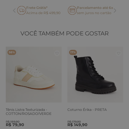
Frete Grátis*
Parcelamento até 6x
oca
Acima de R$ 499,90
sem juros no cartão
VOCÊ TAMBÉM PODE GOSTAR
58%
17%
Tênis Listra Texturizada -
Coturno Érika - PRETA
COTTON/ROSADO/VERDE
ERVA
R$
189
,
90
R$
179
,
90
R$
79
,
90
R$
149
,
90