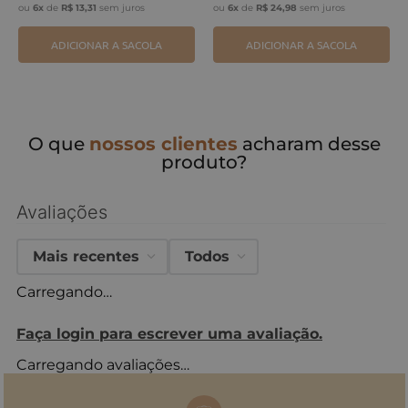
ou
6
x
de
R$
13
,
31
sem juros
ou
6
x
de
R$
24
,
98
sem juros
ADICIONAR A SACOLA
ADICIONAR A SACOLA
O que
nossos clientes
acharam desse
produto?
Avaliações
Mais recentes
Todos
Carregando…
Faça login para escrever uma avaliação.
Carregando avaliações…