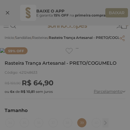
Ganhe 10% OFF na coleção utilizando o código do seu vendedor*
S
BAIXE O APP
BAIXAR
E garanta
15% OFF
na
primeira compra
0
Sandálias
Rasteiras
Rasteira Trança Artesanal - PRETO/COGUMEL
Clique
para dar zoom.
59
% OFF
Rasteira Trança Artesanal - PRETO/COGUMELO
Código
:
421248633
R$
64
,
90
R$
159
,
90
Parcelamento
ou
6
x
de
R$
10
,
81
sem juros
Tamanho
:
39
34
35
36
37
38
39
40