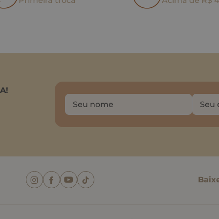
Primeira troca
Acima de R$ 
A!
Baix