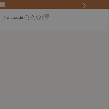
AR
0
um Franqueado