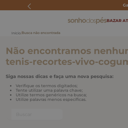
Ga
ERMOS MAIS BUSCADOS
BAZAR AT
rasteira
papete
Não encontramos nenhum
tenis
bolsa
tenis-recortes-vivo-cogu
bota
Siga nossas dicas e faça uma nova pesquisa:
Verifique os termos digitados;
Tente utilizar uma palavra chave;
Utilize termos genéricos na busca;
Utilize palavras menos específicas.
Buscar