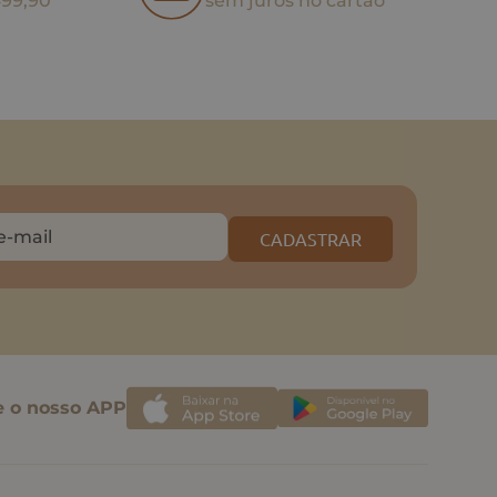
499,90
sem juros no cartão
CADASTRAR
e o nosso APP