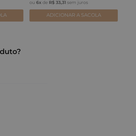
ou
6
x
de
R$
33
,
31
sem juros
OLA
ADICIONAR A SACOLA
duto?