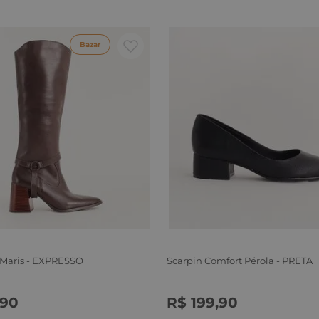
Bazar
 Maris - EXPRESSO
Scarpin Comfort Pérola - PRETA
90
R$
199
,
90
6
37
38
39
34
35
36
37
38
39
40