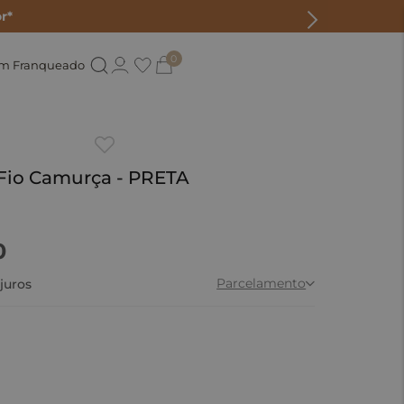
r*
0
um Franqueado
a Fio Camurça - PRETA
0
Parcelamento
juros