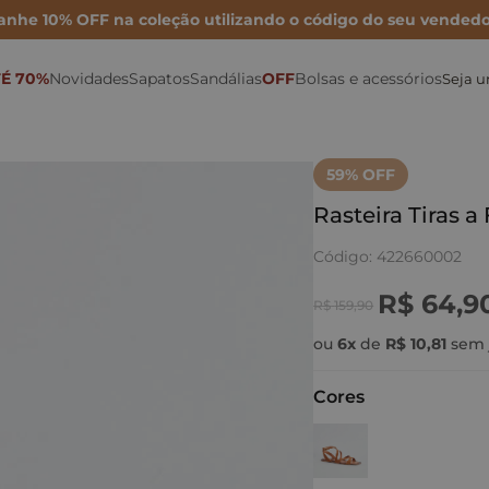
anhe 10% OFF na coleção utilizando o código do seu vendedo
É 70%
Novidades
Sapatos
Sandálias
OFF
Bolsas e acessórios
Seja 
Sonho por Nay
Mocassins
Bolsa Maxi
Rasteiras
Porta Cartão
Mules
Inverno 26
Sapatilhas
Bolsa Média
Anabelas
Ver todas as Bolsas
59
% OFF
Metalizados
Scarpins
Bolsa Mini
Plataformas
Rasteira Tiras 
Para festas
Tamancos
Bolsas de couro
Sandálias Altas
Código
:
422660002
Para o dia
Tênis e Oxford
Cintos
Sandálias médias e baixas
R$
64
,
9
R$
159
,
90
Para trabalhar
Botas e Coturnos
Carteiras
Papete
ou
6
x
de
R$
10
,
81
sem 
Cores