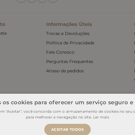
to
Informações Úteis
xta
Trocas e Devoluções
Política de Privacidade
Fale Conosco
Perguntas Frequentes
Atraso de pedidos
 os cookies para oferecer um serviço seguro e
 em "Aceitar", você concorda com o armazenamento de cookies no seu d
9/0001-90 | IE: 11.902.839 | Estrada Do Campo D'areia, 132, CD Sonho dos 
para melhorar a navegação no site.
Ler mais
ACEITAR TODOS