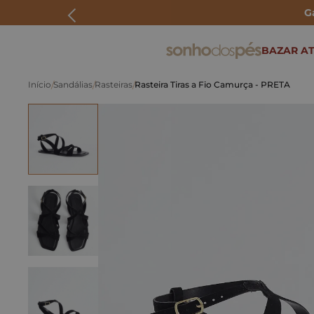
G
ERMOS MAIS BUSCADOS
BAZAR AT
rasteira
Sandálias
Rasteiras
Rasteira Tiras a Fio Camurça - PRETA
papete
tenis
bolsa
bota