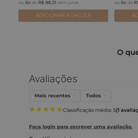
ou
6
x
de
R$
88
,
31
sem juros
ou
6
x
de
R
ADICIONAR A SACOLA
AD
O qu
Avaliações
Mais recentes
Todos
★
★
★
★
★
Classificação média: 5
(1 avalia
Faça login para escrever uma avaliação.