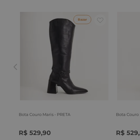
Bazar
Bota Couro Maris - PRETA
Bota Couro
R$
529
,
90
R$
529
,
34
35
36
37
38
39
34
35
3