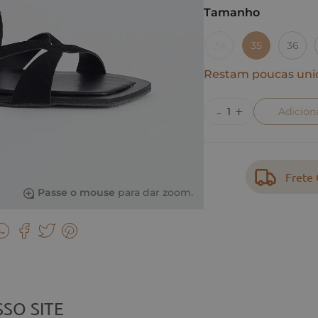
Tamanho
34
35
36
Restam poucas uni
Adicion
Frete 
Passe o mouse
para dar zoom.
SO SITE