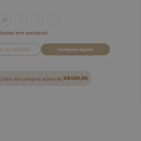
37
38
39
40
dades em estoque!
ar ao carrinho
Comprar Agora
Grátis em compras acima de
R$499,90