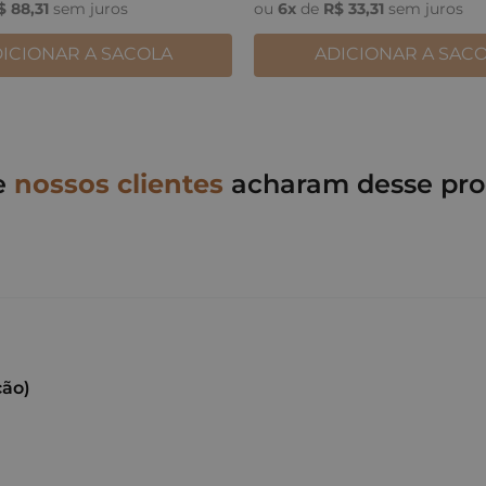
$
88
,
31
sem juros
ou
6
x
de
R$
33
,
31
sem juros
ICIONAR A SACOLA
ADICIONAR A SAC
e
nossos clientes
acharam desse pro
ção)