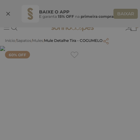
Ganhe 10% OFF na coleção utilizando o código do seu vendedor*
S
BAIXE O APP
BAIXAR
E garanta
15% OFF
na
primeira compra
0
Sapatos
Mules
Mule Detalhe Tira - COGUMELO
60
% OFF