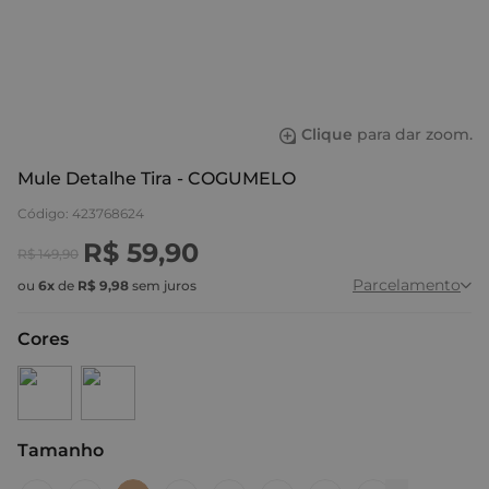
Clique
para dar zoom.
Mule Detalhe Tira - COGUMELO
Código
:
423768624
R$
59
,
90
R$
149
,
90
Parcelamento
ou
6
x
de
R$
9
,
98
sem juros
Cores
Tamanho
:
35