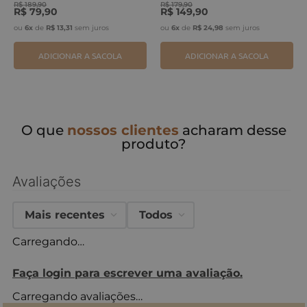
R$
189
,
90
R$
179
,
90
R$
79
,
90
R$
149
,
90
ou
6
x
de
R$
13
,
31
sem juros
ou
6
x
de
R$
24
,
98
sem juros
ADICIONAR A SACOLA
ADICIONAR A SACOLA
O que
nossos clientes
acharam desse
produto?
Avaliações
Mais recentes
Todos
Carregando…
Faça login para escrever uma avaliação.
Carregando avaliações…