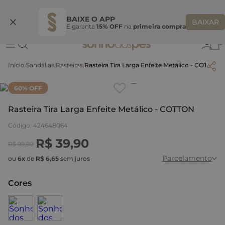
Ganhe 10% OFF na coleção utilizando o código do seu vendedor*
S
BAIXE O APP
BAIXAR
E garanta
15% OFF
na
primeira compra
0
Sandálias
Rasteiras
Rasteira Tira Larga Enfeite Metálico - COTTON
Clique
para dar zoom.
60
% OFF
Rasteira Tira Larga Enfeite Metálico - COTTON
Código
:
424648064
R$
39
,
90
R$
99
,
90
Parcelamento
ou
6
x
de
R$
6
,
65
sem juros
Cores