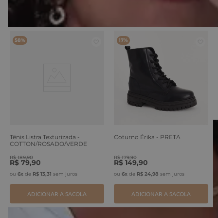
VOCÊ TAMBÉM PODE GOSTAR
58%
17%
Tênis Listra Texturizada -
Coturno Érika - PRETA
COTTON/ROSADO/VERDE
ERVA
R$
189
,
90
R$
179
,
90
R$
79
,
90
R$
149
,
90
ou
6
x
de
R$
13
,
31
sem juros
ou
6
x
de
R$
24
,
98
sem juros
ADICIONAR A SACOLA
ADICIONAR A SACOLA