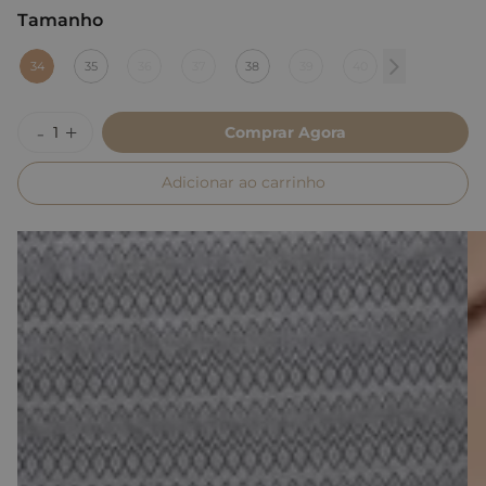
Tamanho
:
34
34
35
36
37
38
39
40
Comprar Agora
Adicionar ao carrinho