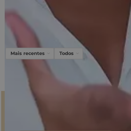
O que
nossos clientes
acharam desse
produto?
Avaliações
Mais recentes
Todos
Carregando…
Faça login para escrever uma avaliação.
Carregando avaliações…
GANHE 10% NA PRIMEIRA COMPRA!
Inscreva-se em nossa Newsletter
e fique por dentro do
mundo Sonho dos Pés, descontos e produtos
exclusivos.