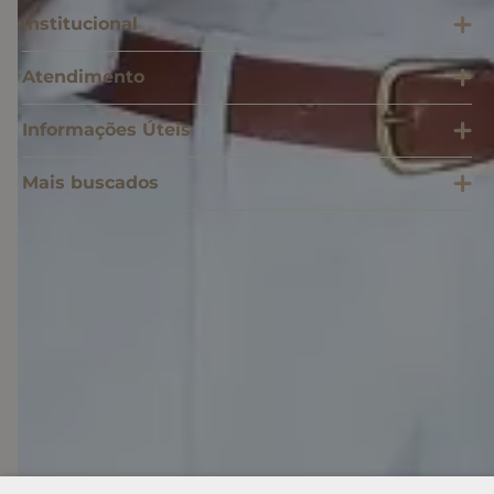
Institucional
Atendimento
Informações Úteis
Mais buscados
SOMOS SONHO LTDA
Cnpj: 28.445.729/0001-90 | IE: 11.902.839 | (21) 3606-0200
admecommerce@sonhodospes.com.br
Estrada Do Campo D'areia, 132, CD Sonho dos Pés
Rio de Janeiro, RJ, 22743-310