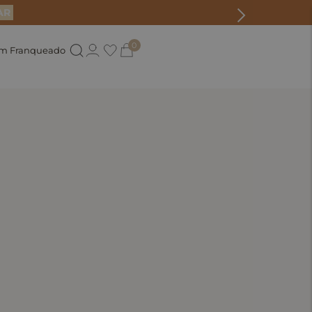
AR
0
um Franqueado