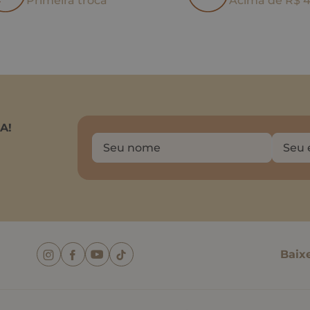
Primeira troca
Acima de R$ 
A!
Baix