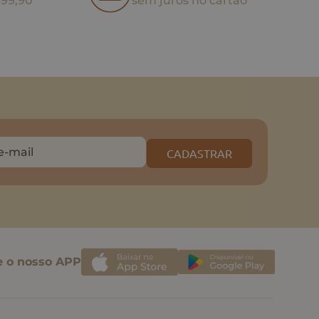
499,90
sem juros no cartão
CADASTRAR
e o nosso APP