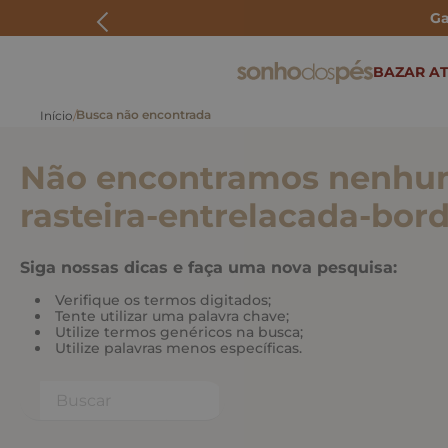
Ga
ERMOS MAIS BUSCADOS
BAZAR AT
rasteira
papete
Não encontramos nenhum
tenis
bolsa
rasteira-entrelacada-bor
bota
Siga nossas dicas e faça uma nova pesquisa:
Verifique os termos digitados;
Tente utilizar uma palavra chave;
Utilize termos genéricos na busca;
Utilize palavras menos específicas.
Buscar