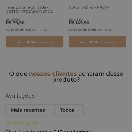
Tênis Listra Texturizada -
Coturno Érika - PRETA
COTTON/ROSADO/VERDE
ERVA
R$
189
,
90
R$
179
,
90
R$
79
,
90
R$
149
,
90
ou
6
x
de
R$
13
,
31
sem juros
ou
6
x
de
R$
24
,
98
sem juros
ADICIONAR A SACOLA
ADICIONAR A SACOLA
O que
nossos clientes
acharam desse
produto?
Avaliações
Mais recentes
Todos
☆
☆
☆
☆
☆
Classificação média: 0
(0 avaliações)