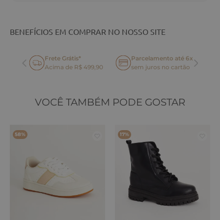
BENEFÍCIOS EM COMPRAR NO NOSSO SITE
Frete Grátis*
Parcelamento até 6x
oca
Acima de R$ 499,90
sem juros no cartão
VOCÊ TAMBÉM PODE GOSTAR
58%
17%