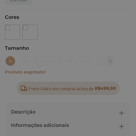
Cores
Tamanho
:
34
34
35
36
37
38
39
40
Produto esgotado!
Frete Grátis em compras acima de
R$499,90
Descrição
Informações adicionais