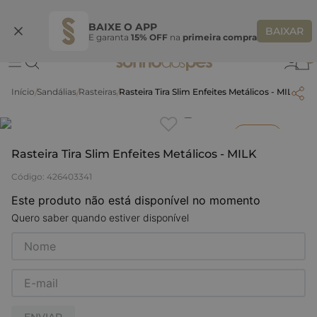
Ganhe 10% OFF na coleção utilizando o código do seu vendedor*
S
BAIXE O APP
BAIXAR
E garanta
15% OFF
na
primeira compra
0
Sandálias
Rasteiras
Rasteira Tira Slim Enfeites Metálicos - MILK
Clique
para dar zoom.
Inverno
Rasteira Tira Slim Enfeites Metálicos - MILK
Código
:
426403341
Este produto não está disponível no momento
Quero saber quando estiver disponível
ENVIAR