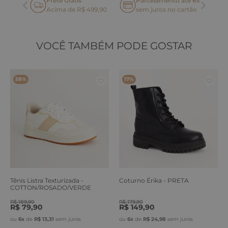
Frete Grátis*
Parcelamento até 6x
oca
Acima de R$ 499,90
sem juros no cartão
VOCÊ TAMBÉM PODE GOSTAR
58%
17%
Tênis Listra Texturizada -
Coturno Érika - PRETA
COTTON/ROSADO/VERDE
ERVA
R$
189
,
90
R$
179
,
90
R$
79
,
90
R$
149
,
90
ou
6
x
de
R$
13
,
31
sem juros
ou
6
x
de
R$
24
,
98
sem juros