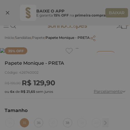
Ganhe 10% OFF na coleção utilizando o código do seu vendedor*
S
BAIXE O APP
BAIXAR
E garanta
15% OFF
na
primeira compra
0
Sandálias
Papete
Papete Monique - PRETA
Clique
para dar zoom.
35
% OFF
Inverno
Papete Monique - PRETA
Código
:
426740002
R$
129
,
90
R$
199
,
90
Parcelamento
ou
6
x
de
R$
21
,
65
sem juros
Tamanho
:
35
34
35
36
37
38
39
40