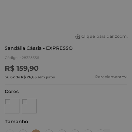
Clique
para dar zoom.
Sandália Cássia - EXPRESSO
Código
:
428328356
R$
159
,
90
Parcelamento
ou
6
x
de
R$
26
,
65
sem juros
Cores
Tamanho
:
35