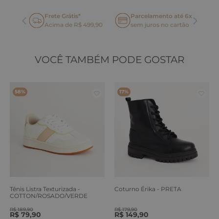
Frete Grátis*
Parcelamento até 6x
oca
Acima de R$ 499,90
sem juros no cartão
VOCÊ TAMBÉM PODE GOSTAR
58%
17%
Tênis Listra Texturizada -
Coturno Érika - PRETA
COTTON/ROSADO/VERDE
ERVA
R$
189
,
90
R$
179
,
90
R$
79
,
90
R$
149
,
90