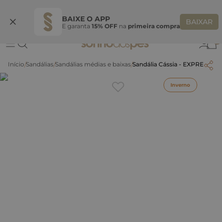
Ganhe 10% OFF na coleção utilizando o código do seu vendedor*
S
BAIXE O APP
BAIXAR
E garanta
15% OFF
na
primeira compra
0
Sandálias
Sandálias médias e baixas
Sandália Cássia - EXPRESSO
Inverno