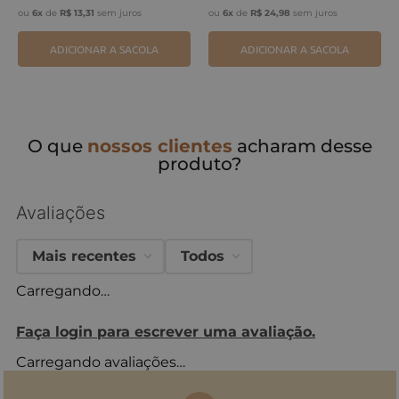
ou
6
x
de
R$
13
,
31
sem juros
ou
6
x
de
R$
24
,
98
sem juros
ADICIONAR A SACOLA
ADICIONAR A SACOLA
O que
nossos clientes
acharam desse
produto?
Avaliações
Mais recentes
Todos
Carregando…
Faça login para escrever uma avaliação.
Carregando avaliações…