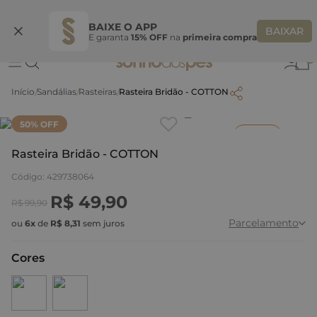
Ganhe 10% OFF na coleção utilizando o código do seu vendedor*
S
BAIXE O APP
BAIXAR
E garanta
15% OFF
na
primeira compra
0
Sandálias
Rasteiras
Rasteira Bridão - COTTON
Clique
para dar zoom.
50
% OFF
Inverno
Rasteira Bridão - COTTON
Código
:
429738064
R$
49
,
90
R$
99
,
90
Parcelamento
ou
6
x
de
R$
8
,
31
sem juros
Cores