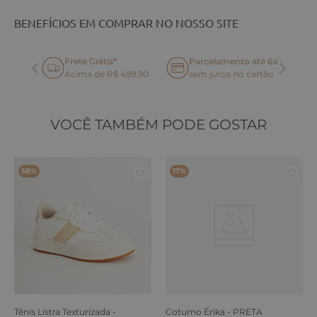
BENEFÍCIOS EM COMPRAR NO NOSSO SITE
Frete Grátis*
Parcelamento até 6x
oca
Acima de R$ 499,90
sem juros no cartão
VOCÊ TAMBÉM PODE GOSTAR
58%
17%
Tênis Listra Texturizada -
Coturno Érika - PRETA