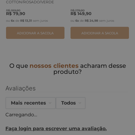
COTTON/ROSADO/VERDE
ERVA
R$
189
,
90
R$
179
,
90
R$
79
,
90
R$
149
,
90
ou
6
x
de
R$
13
,
31
sem juros
ou
6
x
de
R$
24
,
98
sem juros
ADICIONAR A SACOLA
ADICIONAR A SACOLA
O que
nossos clientes
acharam desse
produto?
Avaliações
Mais recentes
Todos
Carregando…
Faça login para escrever uma avaliação.