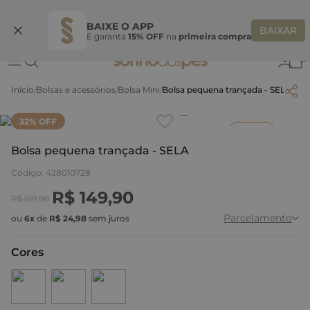
Ganhe 10% OFF na coleção utilizando o código do seu vendedor*
S
BAIXE O APP
BAIXAR
E garanta
15% OFF
na
primeira compra
0
Bolsas e acessórios
Bolsa Mini
Bolsa pequena trançada - SELA
Clique
para dar zoom.
32
% OFF
Inverno
Bolsa pequena trançada - SELA
Código
:
428010728
R$
149
,
90
R$
219
,
90
Parcelamento
ou
6
x
de
R$
24
,
98
sem juros
Cores