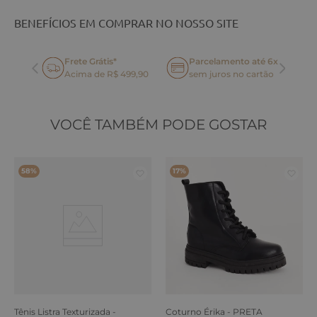
BENEFÍCIOS EM COMPRAR NO NOSSO SITE
Frete Grátis*
Parcelamento até 6x
oca
Acima de R$ 499,90
sem juros no cartão
VOCÊ TAMBÉM PODE GOSTAR
58%
17%
Tênis Listra Texturizada -
Coturno Érika - PRETA