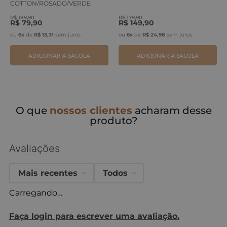
COTTON/ROSADO/VERDE
ERVA
R$
189
,
90
R$
179
,
90
R$
79
,
90
R$
149
,
90
ou
6
x
de
R$
13
,
31
sem juros
ou
6
x
de
R$
24
,
98
sem juros
ADICIONAR A SACOLA
ADICIONAR A SACOLA
O que
nossos clientes
acharam desse
produto?
Avaliações
Mais recentes
Todos
Carregando…
Faça login para escrever uma avaliação.