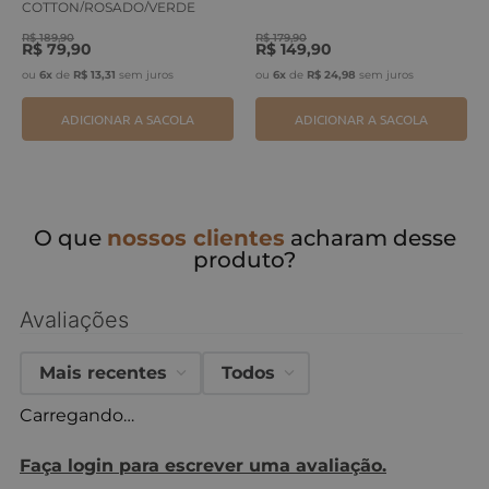
COTTON/ROSADO/VERDE
ERVA
R$
189
,
90
R$
179
,
90
R$
79
,
90
R$
149
,
90
ou
6
x
de
R$
13
,
31
sem juros
ou
6
x
de
R$
24
,
98
sem juros
ADICIONAR A SACOLA
ADICIONAR A SACOLA
O que
nossos clientes
acharam desse
produto?
Avaliações
Mais recentes
Todos
Carregando…
Faça login para escrever uma avaliação.