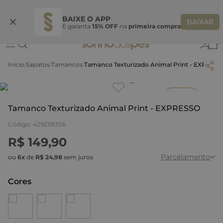
Ganhe 10% OFF na coleção utilizando o código do seu vendedor*
S
BAIXE O APP
BAIXAR
E garanta
15% OFF
na
primeira compra
0
Sapatos
Tamancos
Tamanco Texturizado Animal Print - EXPRES
Clique
para dar zoom.
Inverno
Tamanco Texturizado Animal Print - EXPRESSO
Código
:
429238356
R$
149
,
90
Parcelamento
ou
6
x
de
R$
24
,
98
sem juros
Cores