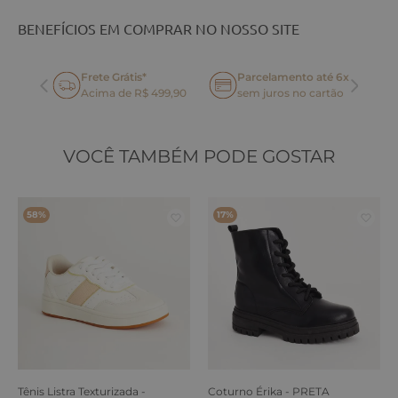
BENEFÍCIOS EM COMPRAR NO NOSSO SITE
Frete Grátis*
Parcelamento até 6x
oca
Acima de R$ 499,90
sem juros no cartão
VOCÊ TAMBÉM PODE GOSTAR
58%
17%
Tênis Listra Texturizada -
Coturno Érika - PRETA