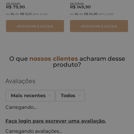
R$
189
,
90
R$
179
,
90
R$
79
,
90
R$
149
,
90
ou
6
x
de
R$
13
,
31
sem juros
ou
6
x
de
R$
24
,
98
sem juros
ADICIONAR A SACOLA
ADICIONAR A SACOLA
O que
nossos clientes
acharam desse
produto?
Avaliações
Mais recentes
Todos
Carregando…
Faça login para escrever uma avaliação.
Carregando avaliações…