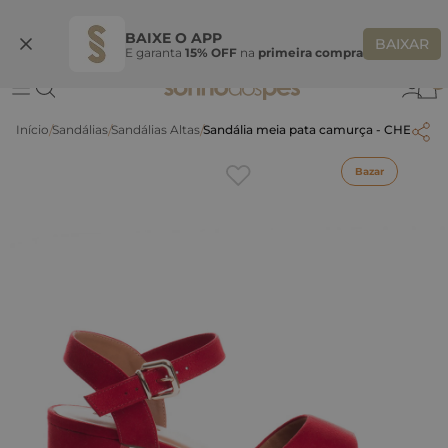
Ganhe 10% OFF na coleção utilizando o código do seu vendedor*
S
BAIXE O APP
BAIXAR
E garanta
15% OFF
na
primeira compra
0
Sandálias
Sandálias Altas
Sandália meia pata camurça - CHERRY
Bazar