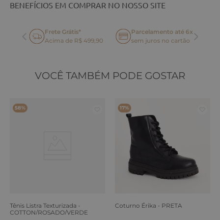
BENEFÍCIOS EM COMPRAR NO NOSSO SITE
Frete Grátis*
Parcelamento até 6x
oca
Acima de R$ 499,90
sem juros no cartão
VOCÊ TAMBÉM PODE GOSTAR
58%
17%
Tênis Listra Texturizada -
Coturno Érika - PRETA
COTTON/ROSADO/VERDE
ERVA