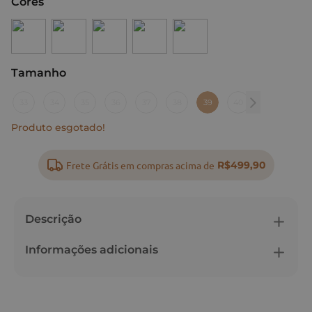
Cores
Tamanho
:
39
33
34
35
36
37
38
39
40
Produto esgotado!
Frete Grátis em compras acima de
R$499,90
Descrição
Informações adicionais