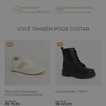
Frete Grátis*
Parcelamento até 6x
oca
Acima de R$ 499,90
sem juros no cartão
VOCÊ TAMBÉM PODE GOSTAR
58%
17%
Tênis Listra Texturizada -
Coturno Érika - PRETA
COTTON/ROSADO/VERDE
ERVA
R$
189
,
90
R$
179
,
90
R$
79
,
90
R$
149
,
90