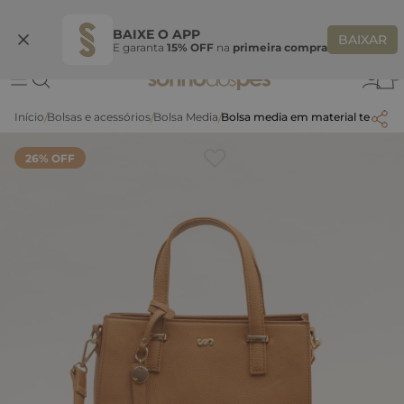
Ganhe 10% OFF na coleção utilizando o código do seu vendedor*
S
BAIXE O APP
BAIXAR
E garanta
15% OFF
na
primeira compra
0
Bolsas e acessórios
Bolsa Media
Bolsa media em material tecnolog
26
% OFF