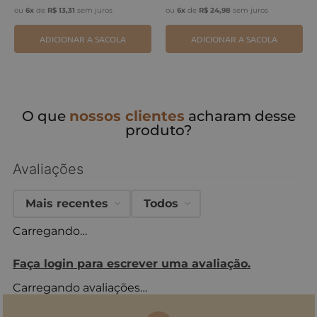
ou
6
x
de
R$
13
,
31
sem juros
ou
6
x
de
R$
24
,
98
sem juros
ADICIONAR A SACOLA
ADICIONAR A SACOLA
O que
nossos clientes
acharam desse
produto?
Avaliações
Mais recentes
Todos
Carregando…
Faça login para escrever uma avaliação.
Carregando avaliações…