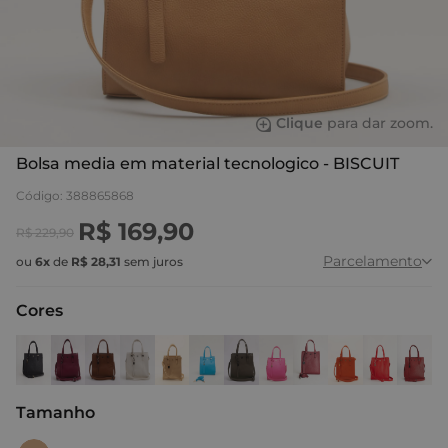
Clique
para dar zoom.
Bolsa media em material tecnologico - BISCUIT
Código
:
388865868
R$
169
,
90
R$
229
,
90
Parcelamento
ou
6
x
de
R$
28
,
31
sem juros
Cores
Tamanho
:
U