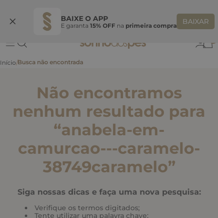
Ganhe 10% OFF
na primeira compra
S
BEMVINDASONHO
COPIAR
BAIXE O APP
BAIXAR
E garanta
15% OFF
na
primeira compra
0
Não encontramos
nenhum resultado para
“
anabela-em-
camurcao---caramelo-
38749caramelo
”
Siga nossas dicas e faça uma nova pesquisa:
Verifique os termos digitados;
Tente utilizar uma palavra chave;