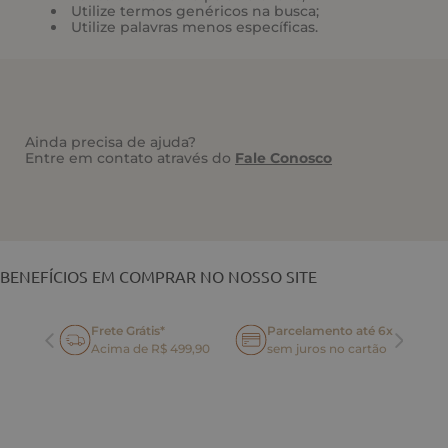
Utilize termos genéricos na busca;
Utilize palavras menos específicas.
Ainda precisa de ajuda?
Entre em contato através do
Fale Conosco
VOCÊ TAMBÉM PODE GOSTAR
BENEFÍCIOS EM COMPRAR NO NOSSO SITE
Frete Grátis*
Parcelamento até 6x
oca
Acima de R$ 499,90
sem juros no cartão