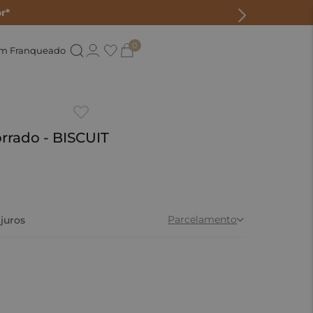
r*
0
um Franqueado
orrado - BISCUIT
Parcelamento
juros