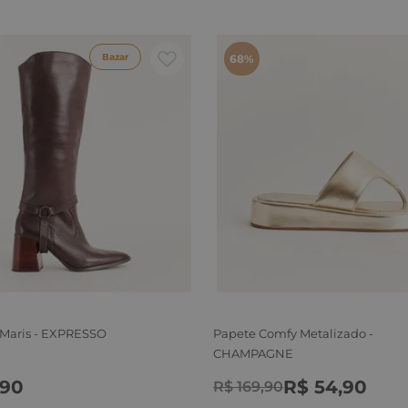
Bazar
68%
 Maris - EXPRESSO
Papete Comfy Metalizado -
CHAMPAGNE
90
R$
54
,
90
R$
169
,
90
6
37
38
39
39