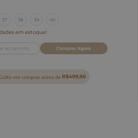
37
38
39
40
dades em estoque!
ar ao carrinho
Comprar Agora
Grátis em compras acima de
R$499,90