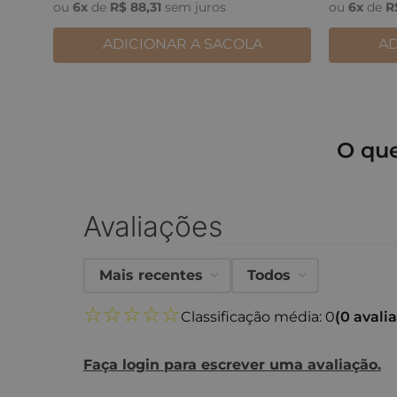
ou
6
x
de
R$
88
,
31
sem juros
ou
6
x
de
R
ADICIONAR A SACOLA
AD
O qu
Avaliações
Mais recentes
Todos
☆
☆
☆
☆
☆
Classificação média: 0
(0 avali
Faça login para escrever uma avaliação.