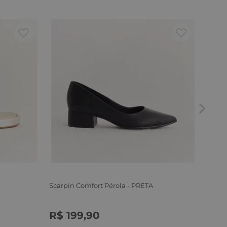
Mocas
CAME
R$
34
ou
6
x
Scarpin Comfort Pérola - PRETA
R$
199
,
90
34
35
36
37
38
39
40