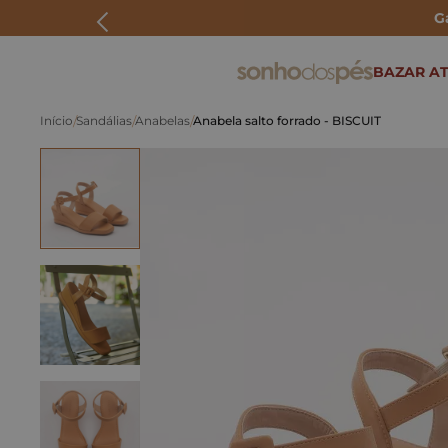
G
ERMOS MAIS BUSCADOS
BAZAR AT
rasteira
Sandálias
Anabelas
Anabela salto forrado - BISCUIT
papete
tenis
bolsa
bota