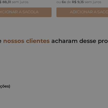
$
88
,
31
sem juros
ou
6
x
de
R$
9
,
15
sem juros
ICIONAR A SACOLA
ADICIONAR A SAC
e
nossos clientes
acharam desse pro
ações)