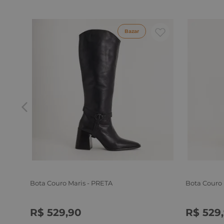
Bazar
Bota Couro Maris - PRETA
Bota Couro
R$
529
,
90
R$
529
,
34
35
36
37
38
39
34
35
3