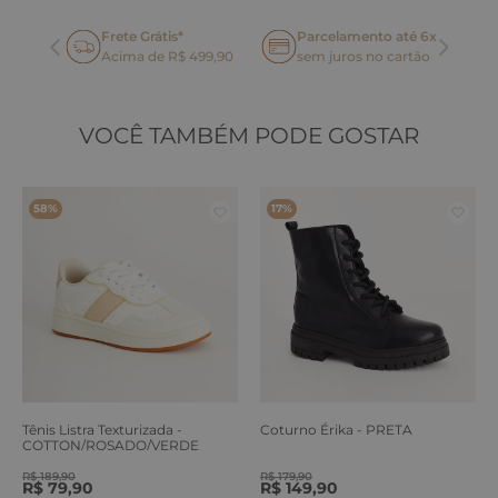
Frete Grátis*
Parcelamento até 6x
oca
Acima de R$ 499,90
sem juros no cartão
VOCÊ TAMBÉM PODE GOSTAR
58%
17%
Tênis Listra Texturizada -
Coturno Érika - PRETA
COTTON/ROSADO/VERDE
ERVA
R$
189
,
90
R$
179
,
90
R$
79
,
90
R$
149
,
90