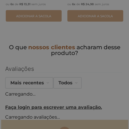
ou
6
x
de
R$
13
,
31
sem juros
ou
6
x
de
R$
24
,
98
sem juros
ADICIONAR A SACOLA
ADICIONAR A SACOLA
O que
nossos clientes
acharam desse
produto?
Avaliações
Mais recentes
Todos
Carregando…
Faça login para escrever uma avaliação.
Carregando avaliações…