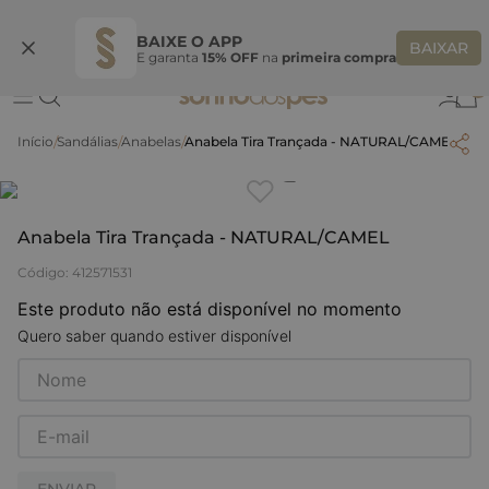
Ganhe 10% OFF na coleção utilizando o código do seu vendedor*
S
BAIXE O APP
BAIXAR
E garanta
15% OFF
na
primeira compra
0
Sandálias
Anabelas
Anabela Tira Trançada - NATURAL/CAMEL
Clique
para dar zoom.
Anabela Tira Trançada - NATURAL/CAMEL
Código
:
412571531
Este produto não está disponível no momento
Quero saber quando estiver disponível
ENVIAR