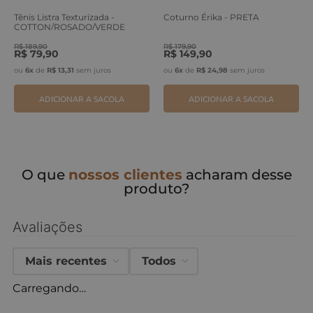
Tênis Listra Texturizada -
Coturno Érika - PRETA
COTTON/ROSADO/VERDE
ERVA
R$
189
,
90
R$
179
,
90
R$
79
,
90
R$
149
,
90
ou
6
x
de
R$
13
,
31
sem juros
ou
6
x
de
R$
24
,
98
sem juros
ADICIONAR A SACOLA
ADICIONAR A SACOLA
O que
nossos clientes
acharam desse
produto?
Avaliações
Mais recentes
Todos
Carregando…