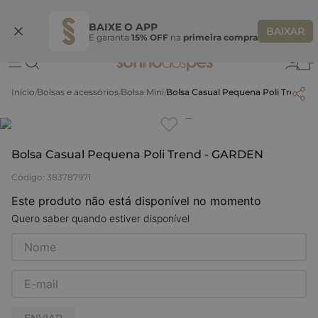
Ganhe 10% OFF na coleção utilizando o código do seu vendedor*
S
BAIXE O APP
BAIXAR
E garanta
15% OFF
na
primeira compra
0
Bolsas e acessórios
Bolsa Mini
Bolsa Casual Pequena Poli Trend 
Clique
para dar zoom.
Bolsa Casual Pequena Poli Trend - GARDEN
Código
:
383787971
Este produto não está disponível no momento
Quero saber quando estiver disponível
ENVIAR