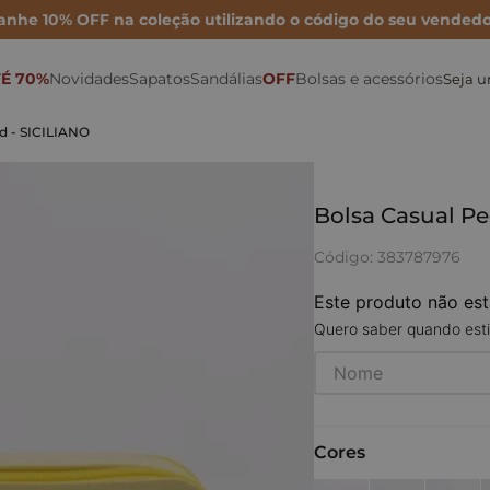
anhe 10% OFF na coleção utilizando o código do seu vendedo
É 70%
Novidades
Sapatos
Sandálias
OFF
Bolsas e acessórios
Seja 
Sonho por Nay
Mocassins
Bolsa Maxi
Rasteiras
Porta Cartão
Mules
d - SICILIANO
Inverno 26
Sapatilhas
Bolsa Média
Anabelas
Ver todas as Bolsas
Metalizados
Scarpins
Bolsa Mini
Plataformas
Bolsa Casual Pe
Para festas
Tamancos
Bolsas de couro
Sandálias Altas
Código
:
383787976
Para o dia
Tênis e Oxford
Cintos
Sandálias médias e baixas
Este produto não es
Quero saber quando esti
Para trabalhar
Botas e Coturnos
Carteiras
Papete
Cores