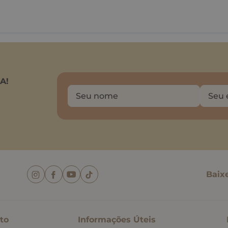
A!
Baix
to
Informações Úteis