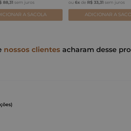
$
88
,
31
sem juros
ou
6
x
de
R$
33
,
31
sem juros
ICIONAR A SACOLA
ADICIONAR A SAC
e
nossos clientes
acharam desse pro
ações)