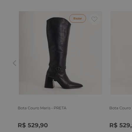
Bazar
Bota Couro Maris - PRETA
Bota Couro
R$
529
,
90
R$
529
,
34
35
36
37
38
39
34
35
3