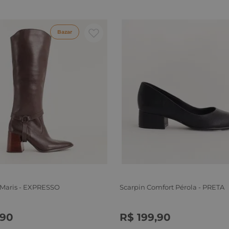
Bazar
 Maris - EXPRESSO
Scarpin Comfort Pérola - PRETA
90
R$
199
,
90
6
37
38
39
34
35
36
37
38
39
40