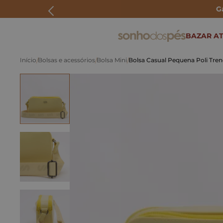
G
ERMOS MAIS BUSCADOS
BAZAR AT
rasteira
Bolsas e acessórios
Bolsa Mini
Bolsa Casual Pequena Poli Tren
papete
tenis
bolsa
bota