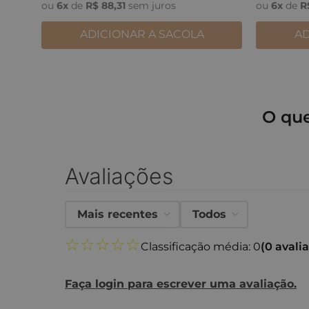
ou
6
x
de
R$
88
,
31
sem juros
ou
6
x
de
R
ADICIONAR A SACOLA
AD
O qu
Avaliações
Mais recentes
Todos
☆
☆
☆
☆
☆
Classificação média: 0
(0 avali
Faça login para escrever uma avaliação.