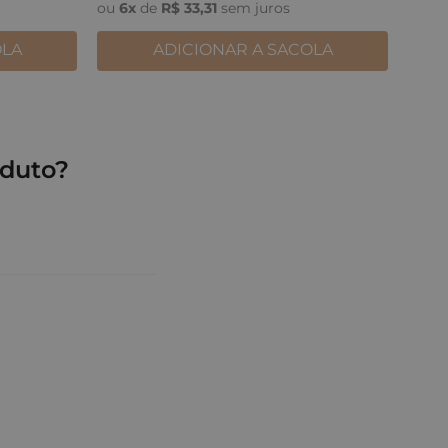
ou
6
x
de
R$
33
,
31
sem juros
OLA
ADICIONAR A SACOLA
duto?