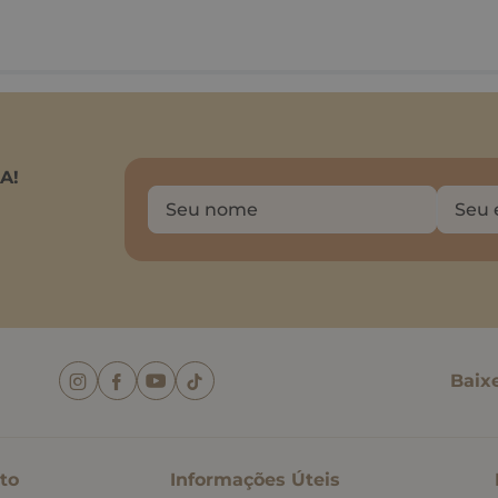
A!
Baix
to
Informações Úteis