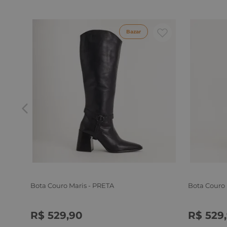
Bazar
Bota Couro Maris - PRETA
Bota Couro
R$
529
,
90
R$
529
,
34
35
36
37
38
39
34
35
3