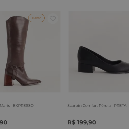
Bazar
 Maris - EXPRESSO
Scarpin Comfort Pérola - PRETA
90
R$
199
,
90
6
37
38
39
34
35
36
37
38
39
40