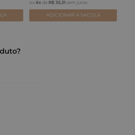
ou
6
x
de
R$
33
,
31
sem juros
OLA
ADICIONAR A SACOLA
duto?