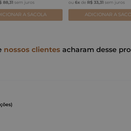
$
88
,
31
sem juros
ou
6
x
de
R$
33
,
31
sem juros
ICIONAR A SACOLA
ADICIONAR A SAC
e
nossos clientes
acharam desse pro
ações)