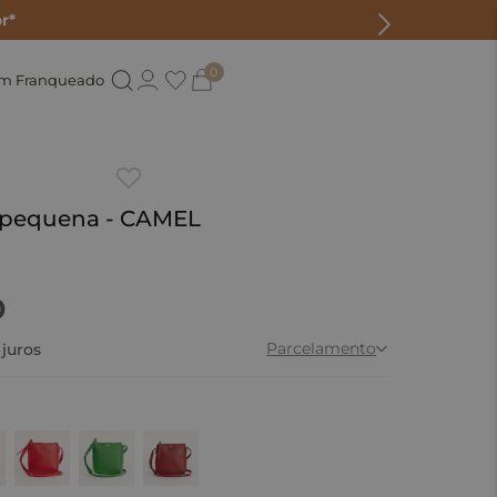
r*
0
um Franqueado
 pequena - CAMEL
0
Parcelamento
juros