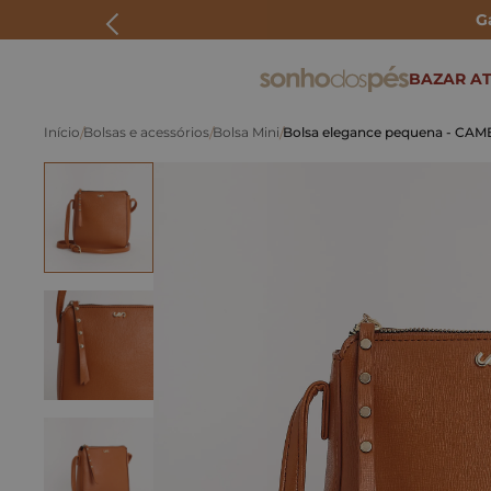
G
ERMOS MAIS BUSCADOS
BAZAR AT
rasteira
Bolsas e acessórios
Bolsa Mini
Bolsa elegance pequena - CAM
papete
tenis
bolsa
bota