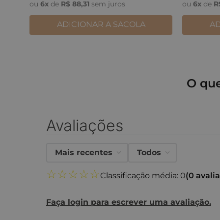
ou
6
x
de
R$
88
,
31
sem juros
ou
6
x
de
R
ADICIONAR A SACOLA
AD
O qu
Avaliações
Mais recentes
Todos
☆
☆
☆
☆
☆
Classificação média: 0
(0 avali
Faça login para escrever uma avaliação.