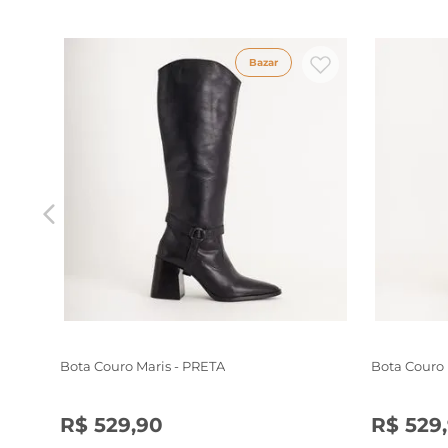
Bazar
Bota Couro Maris - PRETA
Bota Couro
R$
529
,
90
R$
529
,
34
35
36
37
38
39
34
35
3