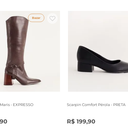
Bazar
 Maris - EXPRESSO
Scarpin Comfort Pérola - PRETA
90
R$
199
,
90
6
37
38
39
34
35
36
37
38
39
40