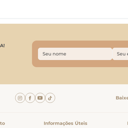
A!
Baix
to
Informações Úteis