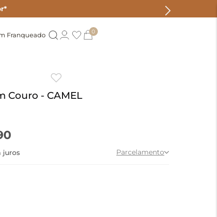
r*
0
um Franqueado
m Couro - CAMEL
90
Parcelamento
 juros