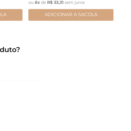
ou
6
x
de
R$
33
,
31
sem juros
OLA
ADICIONAR A SACOLA
duto?