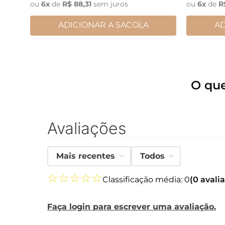
ou
6
x
de
R$
88
,
31
sem juros
ou
6
x
de
R
ADICIONAR A SACOLA
AD
O qu
Avaliações
Mais recentes
Todos
☆
☆
☆
☆
☆
Classificação média: 0
(0 avali
Faça login para escrever uma avaliação.