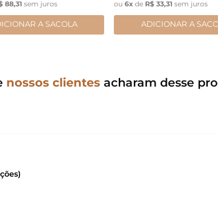
$
88
,
31
sem juros
ou
6
x
de
R$
33
,
31
sem juros
ICIONAR A SACOLA
ADICIONAR A SAC
e
nossos clientes
acharam desse pro
ações)