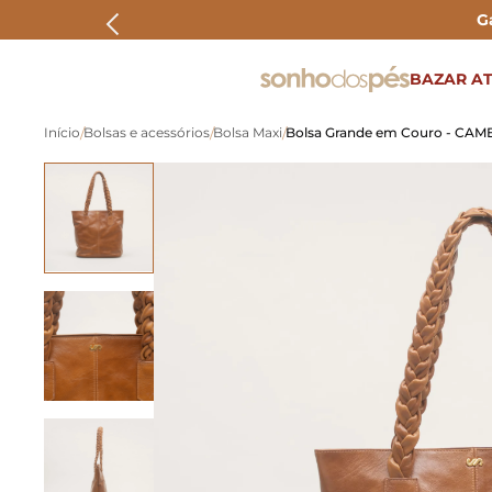
G
ERMOS MAIS BUSCADOS
BAZAR AT
rasteira
Bolsas e acessórios
Bolsa Maxi
Bolsa Grande em Couro - CAM
papete
tenis
bolsa
bota