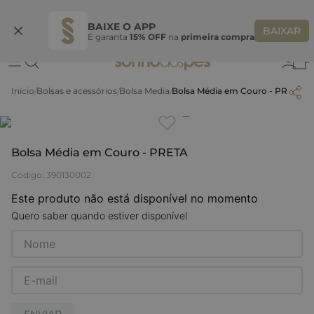
Ganhe 10% OFF na coleção utilizando o código do seu vendedor*
S
BAIXE O APP
BAIXAR
E garanta
15% OFF
na
primeira compra
0
Bolsas e acessórios
Bolsa Media
Bolsa Média em Couro - PRETA
Clique
para dar zoom.
Bolsa Média em Couro - PRETA
Código
:
390130002
Este produto não está disponível no momento
Quero saber quando estiver disponível
ENVIAR