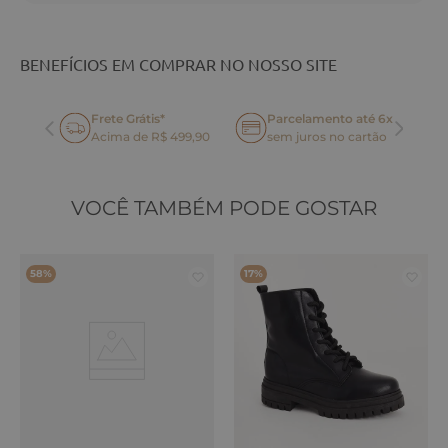
BENEFÍCIOS EM COMPRAR NO NOSSO SITE
Frete Grátis*
Parcelamento até 6x
oca
Acima de R$ 499,90
sem juros no cartão
VOCÊ TAMBÉM PODE GOSTAR
58%
17%