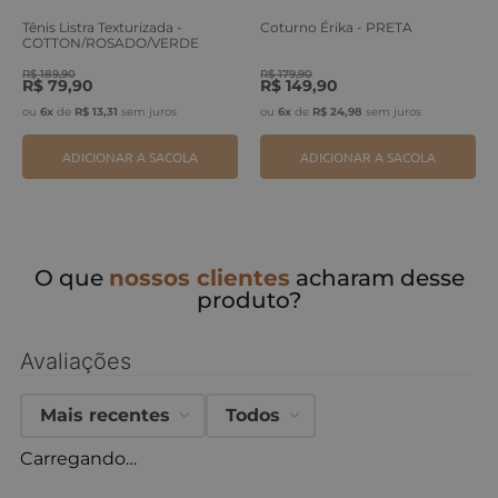
Tênis Listra Texturizada -
Coturno Érika - PRETA
COTTON/ROSADO/VERDE
ERVA
R$
189
,
90
R$
179
,
90
R$
79
,
90
R$
149
,
90
ou
6
x
de
R$
13
,
31
sem juros
ou
6
x
de
R$
24
,
98
sem juros
ADICIONAR A SACOLA
ADICIONAR A SACOLA
O que
nossos clientes
acharam desse
produto?
Avaliações
Mais recentes
Todos
Carregando…