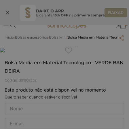
Ganhe 10% OFF na coleção utilizando o código do seu vendedor*
S
BAIXE O APP
BAIXAR
E garanta
15% OFF
na
primeira compra
0
Bolsas e acessórios
Bolsa Mini
Bolsa Media em Material Tecnolo
Clique
para dar zoom.
Bolsa Media em Material Tecnologico - VERDE BAN
DEIRA
Código
:
391902332
Este produto não está disponível no momento
Quero saber quando estiver disponível