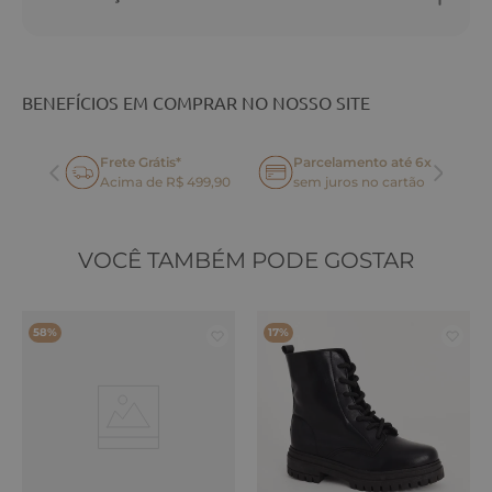
BENEFÍCIOS EM COMPRAR NO NOSSO SITE
Frete Grátis*
Parcelamento até 6x
oca
Acima de R$ 499,90
sem juros no cartão
VOCÊ TAMBÉM PODE GOSTAR
58%
17%