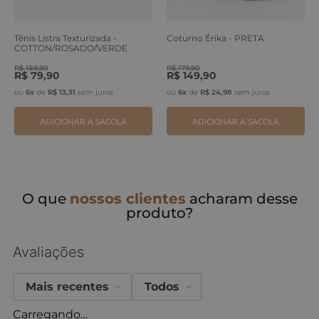
Tênis Listra Texturizada -
Coturno Érika - PRETA
COTTON/ROSADO/VERDE
ERVA
R$
189
,
90
R$
179
,
90
R$
79
,
90
R$
149
,
90
ou
6
x
de
R$
13
,
31
sem juros
ou
6
x
de
R$
24
,
98
sem juros
ADICIONAR A SACOLA
ADICIONAR A SACOLA
O que
nossos clientes
acharam desse
produto?
Avaliações
Mais recentes
Todos
Carregando…