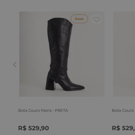
Bazar
Bota Couro Maris - PRETA
Bota Couro
R$
529
,
90
R$
529
,
34
35
36
37
38
39
34
35
3