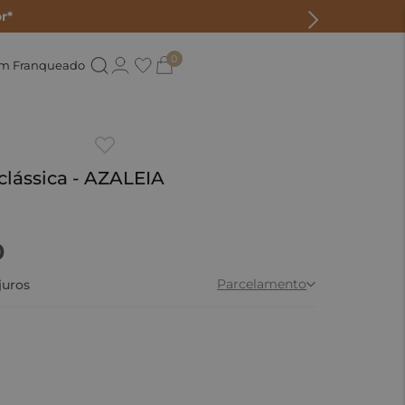
r*
0
um Franqueado
lássica - AZALEIA
0
Parcelamento
juros