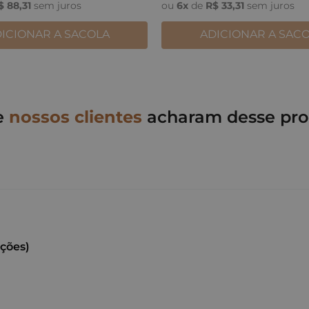
$
88
,
31
sem juros
ou
6
x
de
R$
33
,
31
sem juros
ICIONAR A SACOLA
ADICIONAR A SAC
e
nossos clientes
acharam desse pro
ações)