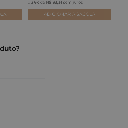
ou
6
x
de
R$
33
,
31
sem juros
OLA
ADICIONAR A SACOLA
duto?