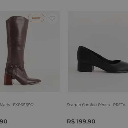
Bazar
 Maris - EXPRESSO
Scarpin Comfort Pérola - PRETA
90
R$
199
,
90
6
37
38
39
34
35
36
37
38
39
40