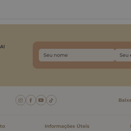
A!
Baix
to
Informações Úteis