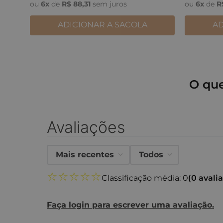
ou
6
x
de
R$
88
,
31
sem juros
ou
6
x
de
R
ADICIONAR A SACOLA
AD
O qu
Avaliações
Mais recentes
Todos
☆
☆
☆
☆
☆
Classificação média: 0
(0 avali
Faça login para escrever uma avaliação.