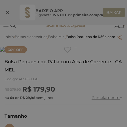
Ganhe 10% OFF na coleção utilizando o código do seu vendedor*
S
BAIXE O APP
BAIXAR
E garanta
15% OFF
na
primeira compra
0
Bolsas e acessórios
Bolsa Mini
Bolsa Pequena de Ráfia com Alça 
Clique
para dar zoom.
36
% OFF
Bolsa Pequena de Ráfia com Alça de Corrente - CA
MEL
Código
:
409850030
R$
179
,
90
R$
279
,
90
Parcelamento
ou
6
x
de
R$
29
,
98
sem juros
Tamanho
:
U