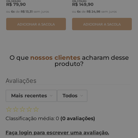
R$
189
,
90
R$
179
,
90
R$
79
,
90
R$
149
,
90
ou
6
x
de
R$
13
,
31
sem juros
ou
6
x
de
R$
24
,
98
sem juros
ADICIONAR A SACOLA
ADICIONAR A SACOLA
O que
nossos clientes
acharam desse
produto?
Avaliações
Mais recentes
Todos
☆
☆
☆
☆
☆
Classificação média: 0
(0 avaliações)
Faça login para escrever uma avaliação.