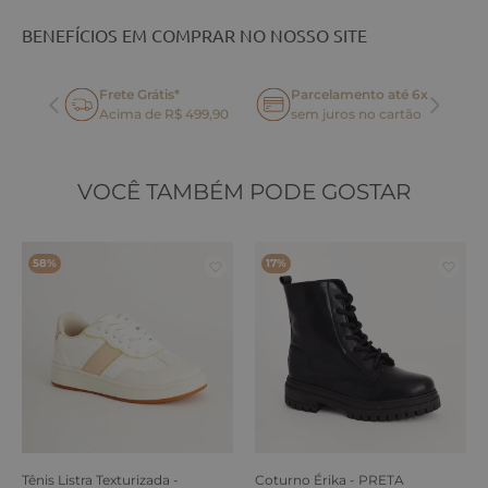
BENEFÍCIOS EM COMPRAR NO NOSSO SITE
Frete Grátis*
Parcelamento até 6x
oca
Acima de R$ 499,90
sem juros no cartão
VOCÊ TAMBÉM PODE GOSTAR
58%
17%
Tênis Listra Texturizada -
Coturno Érika - PRETA