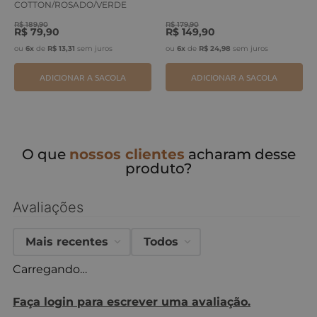
COTTON/ROSADO/VERDE
ERVA
R$
189
,
90
R$
179
,
90
R$
79
,
90
R$
149
,
90
ou
6
x
de
R$
13
,
31
sem juros
ou
6
x
de
R$
24
,
98
sem juros
ADICIONAR A SACOLA
ADICIONAR A SACOLA
O que
nossos clientes
acharam desse
produto?
Avaliações
Mais recentes
Todos
Carregando…
Faça login para escrever uma avaliação.