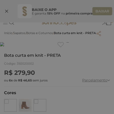
Ganhe 10% OFF na coleção utilizando o código do seu vendedor*
S
BAIXE O APP
BAIXAR
E garanta
15% OFF
na
primeira compra
0
Sapatos
Botas e Coturnos
Bota curta em knit - PRETA
Clique
para dar zoom.
Bota curta em knit - PRETA
Código
:
392020002
R$
279
,
90
Parcelamento
ou
6
x
de
R$
46
,
65
sem juros
Cores