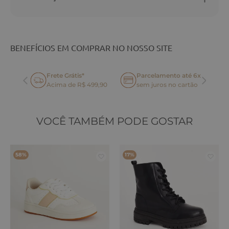
BENEFÍCIOS EM COMPRAR NO NOSSO SITE
Frete Grátis*
Parcelamento até 6x
oca
Acima de R$ 499,90
sem juros no cartão
VOCÊ TAMBÉM PODE GOSTAR
58%
17%