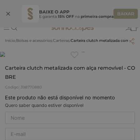
Ganhe 10% OFF na coleção utilizando o código do seu vendedor*
S
BAIXE O APP
BAIXAR
E garanta
15% OFF
na
primeira compra
0
Bolsas e acessórios
Carteiras
Carteira clutch metalizada com alça
Clique
para dar zoom.
Carteira clutch metalizada com alça removível - CO
BRE
Código
:
398770880
Este produto não está disponível no momento
Quero saber quando estiver disponível