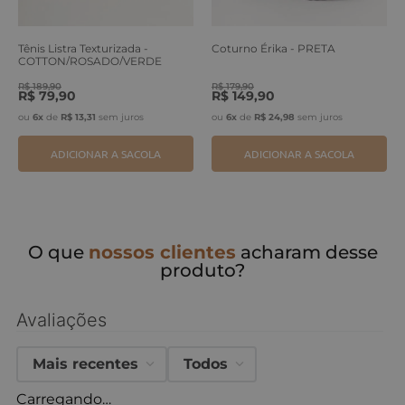
Tênis Listra Texturizada -
Coturno Érika - PRETA
COTTON/ROSADO/VERDE
ERVA
R$
189
,
90
R$
179
,
90
R$
79
,
90
R$
149
,
90
ou
6
x
de
R$
13
,
31
sem juros
ou
6
x
de
R$
24
,
98
sem juros
ADICIONAR A SACOLA
ADICIONAR A SACOLA
O que
nossos clientes
acharam desse
produto?
Avaliações
Mais recentes
Todos
Carregando…