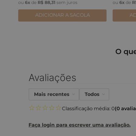
ou
6
x
de
R$
88
,
31
sem juros
ou
6
x
de
R
ADICIONAR A SACOLA
AD
O qu
Avaliações
Mais recentes
Todos
☆
☆
☆
☆
☆
Classificação média: 0
(0 avali
Faça login para escrever uma avaliação.