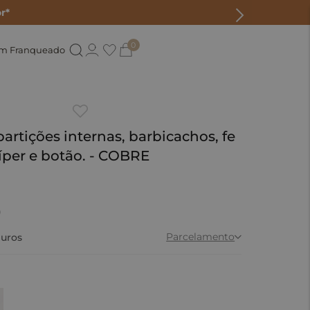
r*
0
um Franqueado
artições internas, barbicachos, fe
per e botão. - COBRE
0
Parcelamento
uros