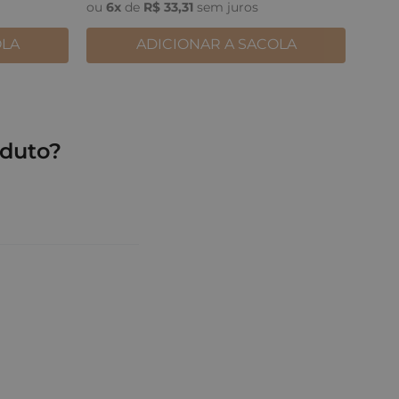
ou
6
x
de
R$
33
,
31
sem juros
OLA
ADICIONAR A SACOLA
duto?