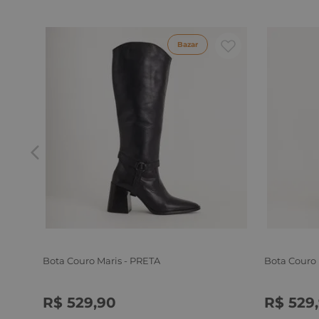
Bazar
Bota Couro Maris - PRETA
Bota Couro
R$
529
,
90
R$
529
,
34
35
36
37
38
39
34
35
3