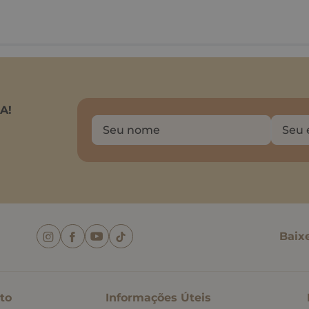
A!
Baix
to
Informações Úteis