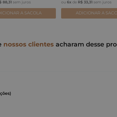
$
88
,
31
sem juros
ou
6
x
de
R$
33
,
31
sem juros
ICIONAR A SACOLA
ADICIONAR A SAC
e
nossos clientes
acharam desse pro
ações)