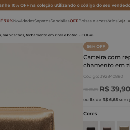
anhe 10% OFF na coleção utilizando o código do seu vendedo
É 70%
Novidades
Sapatos
Sandálias
OFF
Bolsas e acessórios
Seja 
Sonho por Nay
Mocassins
Bolsa Maxi
Rasteiras
Porta Cartão
Mules
as, barbicachos, fechamento em zíper e botão. - COBRE
Inverno 26
Sapatilhas
Bolsa Média
Anabelas
Ver todas as Bolsas
56
% OFF
Metalizados
Scarpins
Bolsa Mini
Plataformas
Carteira com rep
chamento em zí
Para festas
Tamancos
Bolsas de couro
Sandálias Altas
Código
:
392840880
Para o dia
Tênis e Oxford
Cintos
Sandálias médias e baixas
R$
39
,
9
Para trabalhar
Botas e Coturnos
Carteiras
Papete
R$
89
,
90
ou
6
x
de
R$
6
,
65
sem j
Cores