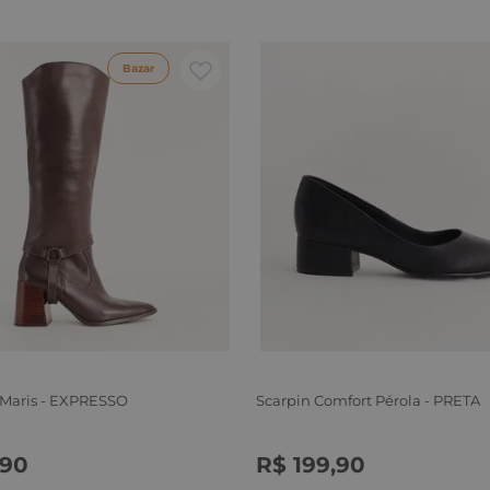
Bazar
 Maris - EXPRESSO
Scarpin Comfort Pérola - PRETA
90
R$
199
,
90
6
37
38
39
34
35
36
37
38
39
40