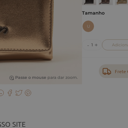
Tamanho
U
Adicion
Frete 
Passe o mouse
para dar zoom.
SO SITE