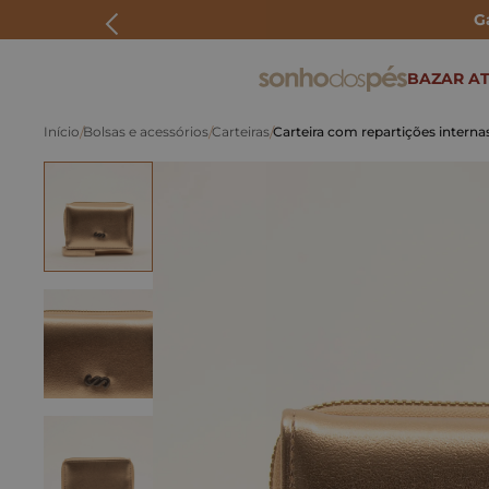
G
ERMOS MAIS BUSCADOS
BAZAR AT
rasteira
Bolsas e acessórios
Carteiras
Carteira com repartições intern
papete
tenis
bolsa
bota