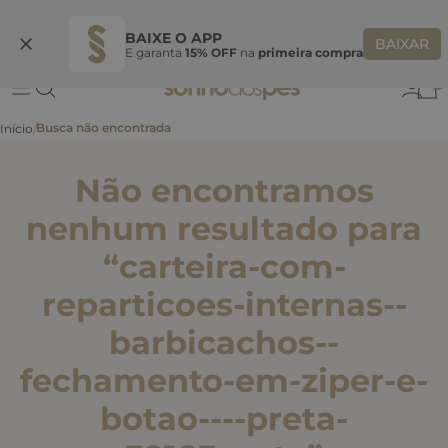
Ganhe 10% OFF
na primeira compra
S
BEMVINDASONHO
COPIAR
BAIXE O APP
BAIXAR
E garanta
15% OFF
na
primeira compra
0
Não encontramos
nenhum resultado para
“
carteira-com-
reparticoes-internas--
barbicachos--
fechamento-em-ziper-e-
botao----preta-