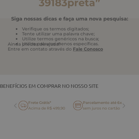
39183preta
”
Siga nossas dicas e faça uma nova pesquisa:
Verifique os termos digitados;
Tente utilizar uma palavra chave;
Utilize termos genéricos na busca;
Utilize palavras menos específicas.
Ainda precisa de ajuda?
Entre em contato através do
Fale Conosco
VOCÊ TAMBÉM PODE GOSTAR
BENEFÍCIOS EM COMPRAR NO NOSSO SITE
Frete Grátis*
Parcelamento até 6x
oca
Acima de R$ 499,90
sem juros no cartão