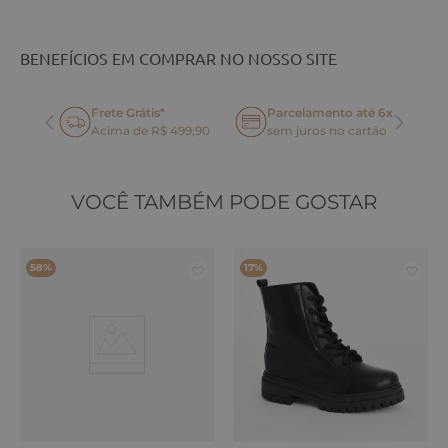
BENEFÍCIOS EM COMPRAR NO NOSSO SITE
Frete Grátis*
Parcelamento até 6x
oca
Acima de R$ 499,90
sem juros no cartão
VOCÊ TAMBÉM PODE GOSTAR
58%
17%