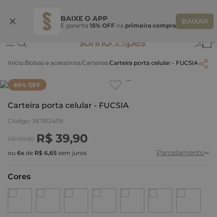
Ganhe 10% OFF na coleção utilizando o código do seu vendedor*
S
BAIXE O APP
BAIXAR
E garanta
15% OFF
na
primeira compra
0
Bolsas e acessórios
Carteiras
Carteira porta celular - FUCSIA
Clique
para dar zoom.
69
% OFF
Carteira porta celular - FUCSIA
Código
:
387812409
R$
39
,
90
R$
129
,
90
Parcelamento
ou
6
x
de
R$
6
,
65
sem juros
Cores