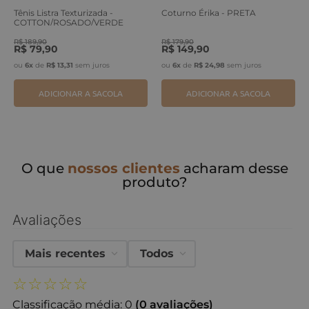
Tênis Listra Texturizada -
Coturno Érika - PRETA
COTTON/ROSADO/VERDE
ERVA
R$
189
,
90
R$
179
,
90
R$
79
,
90
R$
149
,
90
ou
6
x
de
R$
13
,
31
sem juros
ou
6
x
de
R$
24
,
98
sem juros
ADICIONAR A SACOLA
ADICIONAR A SACOLA
O que
nossos clientes
acharam desse
produto?
Avaliações
Mais recentes
Todos
☆
☆
☆
☆
☆
Classificação média: 0
(0 avaliações)