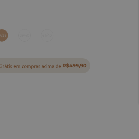
41/42
7/38
39/40
Grátis em compras acima de
R$499,90