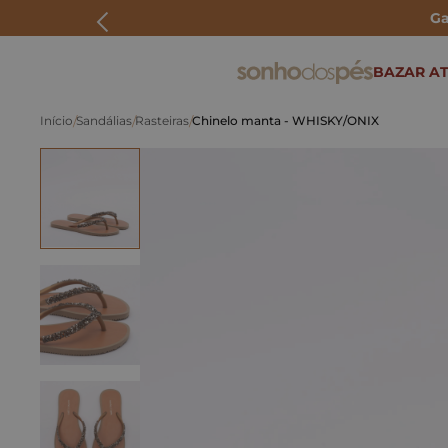
Ga
ERMOS MAIS BUSCADOS
BAZAR AT
rasteira
Sandálias
Rasteiras
Chinelo manta - WHISKY/ONIX
papete
tenis
bolsa
bota