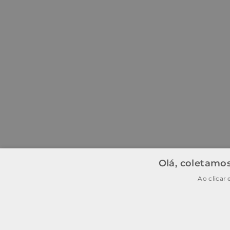
Olá, coletamos
Ao clicar
BAIXE O APP
BAIXAR
E garanta
15% OFF
na
primeira
compra