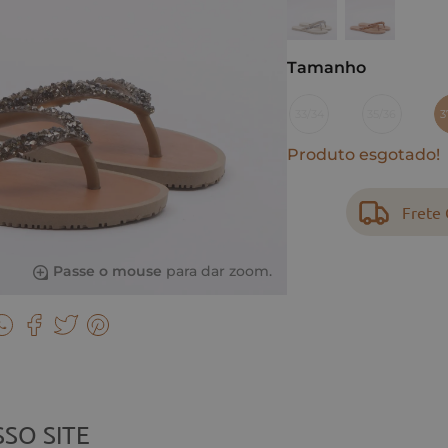
Tamanho
33/34
35/36
3
Produto esgotado!
Frete 
Passe o mouse
para dar zoom.
SO SITE