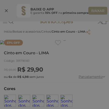
Ganhe 10% OFF na coleção utilizando o código do seu vendedor*
S
BAIXE O APP
BAIXAR
E garanta
15% OFF
na
primeira compra
0
Bolsas e acessórios
Cintos
Cinto em Couro - LIMA
Clique
para dar zoom.
57
% OFF
Cinto em Couro - LIMA
Código
:
391790161
R$
29
,
90
R$
69
,
90
Parcelamento
ou
6
x
de
R$
4
,
98
sem juros
Cores