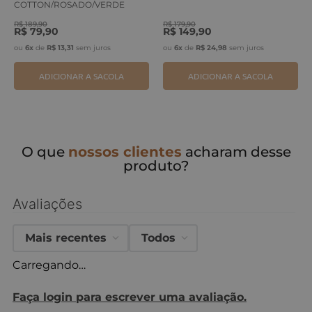
COTTON/ROSADO/VERDE
ERVA
R$
189
,
90
R$
179
,
90
R$
79
,
90
R$
149
,
90
ou
6
x
de
R$
13
,
31
sem juros
ou
6
x
de
R$
24
,
98
sem juros
ADICIONAR A SACOLA
ADICIONAR A SACOLA
O que
nossos clientes
acharam desse
produto?
Avaliações
Mais recentes
Todos
Carregando…
Faça login para escrever uma avaliação.