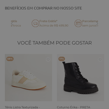
BENEFÍCIOS EM COMPRAR NO NOSSO SITE
Frete Grátis*
Parcelamento até 6x
oca
Acima de R$ 499,90
sem juros no cartão
VOCÊ TAMBÉM PODE GOSTAR
58%
17%
Tênis Listra Texturizada -
Coturno Érika - PRETA