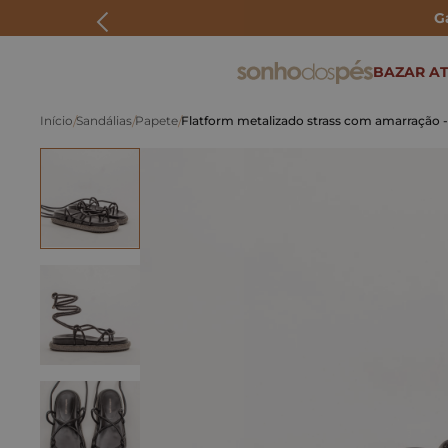
G
ERMOS MAIS BUSCADOS
BAZAR AT
rasteira
Sandálias
Papete
Flatform metalizado strass com amarração 
papete
tenis
bolsa
bota