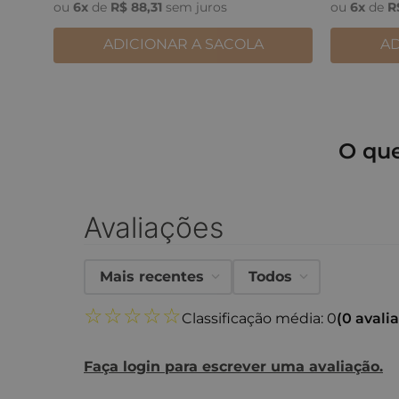
ou
6
x
de
R$
88
,
31
sem juros
ou
6
x
de
R
ADICIONAR A SACOLA
AD
O qu
Avaliações
Mais recentes
Todos
☆
☆
☆
☆
☆
Classificação média: 0
(0 avali
Faça login para escrever uma avaliação.