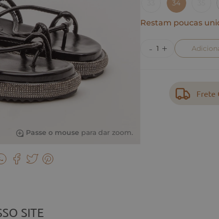
33
34
35
Restam poucas uni
Adicion
Frete 
Passe o mouse
para dar zoom.
SO SITE