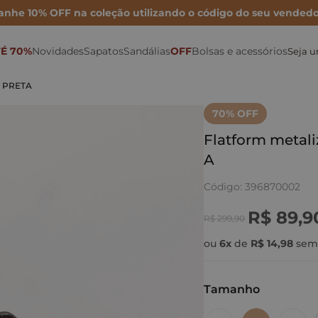
anhe 10% OFF na coleção utilizando o código do seu vendedo
É 70%
Novidades
Sapatos
Sandálias
OFF
Bolsas e acessórios
Seja 
Sonho por Nay
Mocassins
Bolsa Maxi
Rasteiras
Porta Cartão
Mules
- PRETA
Inverno 26
Sapatilhas
Bolsa Média
Anabelas
Ver todas as Bolsas
70
% OFF
Metalizados
Scarpins
Bolsa Mini
Plataformas
Flatform metal
A
Para festas
Tamancos
Bolsas de couro
Sandálias Altas
Código
:
396870002
Para o dia
Tênis e Oxford
Cintos
Sandálias médias e baixas
R$
89
,
9
Para trabalhar
Botas e Coturnos
Carteiras
Papete
R$
299
,
90
ou
6
x
de
R$
14
,
98
sem 
Tamanho