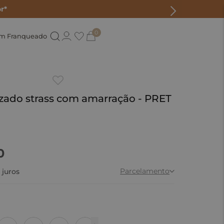
r*
0
um Franqueado
izado strass com amarração - PRET
0
Parcelamento
juros