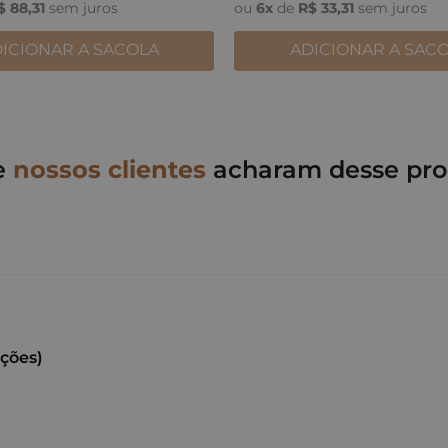
$
88
,
31
sem juros
ou
6
x
de
R$
33
,
31
sem juros
ICIONAR A SACOLA
ADICIONAR A SAC
e
nossos clientes
acharam desse pro
ações)