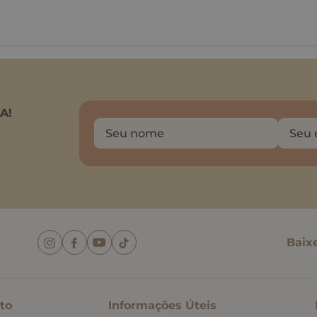
A!
Baix
to
Informações Úteis