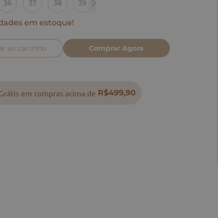
36
37
38
39
40
dades em estoque!
ar ao carrinho
Comprar Agora
Grátis em compras acima de
R$499,90