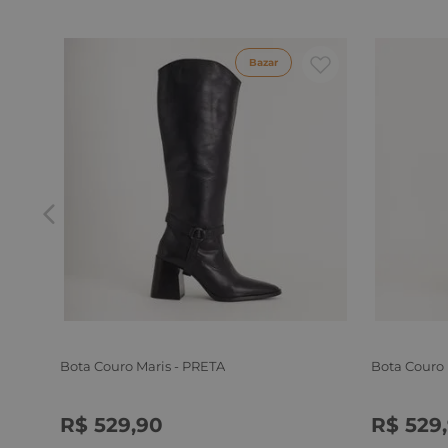
Bazar
Bota Couro Maris - PRETA
Bota Couro
R$
529
,
90
R$
529
,
34
35
36
37
38
39
34
35
3