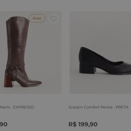
Bazar
 Maris - EXPRESSO
Scarpin Comfort Pérola - PRETA
90
R$
199
,
90
6
37
38
39
34
35
36
37
38
39
40