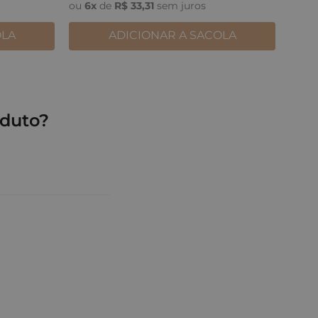
ou
6
x
de
R$
33
,
31
sem juros
OLA
ADICIONAR A SACOLA
duto?