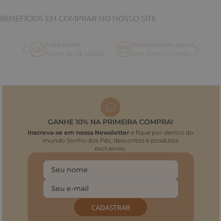
BENEFÍCIOS EM COMPRAR NO NOSSO SITE
Frete Grátis*
Parcelamento até 6x
oca
Acima de R$ 499,90
sem juros no cartão
GANHE 10% NA PRIMEIRA COMPRA!
Inscreva-se em nossa Newsletter
e fique por dentro do
mundo Sonho dos Pés, descontos e produtos
exclusivos.
CADASTRAR