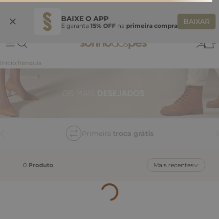
Ganhe 10% OFF na coleção utilizando o código do seu vendedor*
BAIXE O APP
BAIXAR
E garanta
15% OFF
na
primeira compra
0
franquia
Primeira
troca grátis
0
Produto
Mais recentes