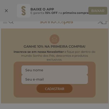
Ganhe 10% OFF na coleção utilizando o código do seu vendedor*
S
BAIXE O APP
BAIXAR
E garanta
15% OFF
na
primeira compra
0
GANHE 10% NA PRIMEIRA COMPRA!
Inscreva-se em nossa Newsletter
e fique por dentro do
mundo Sonho dos Pés, descontos e produtos
exclusivos.
CADASTRAR