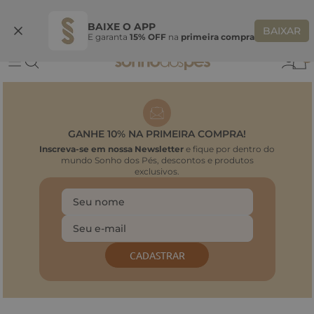
Ganhe 10% OFF na coleção utilizando o código do seu vendedor*
S
BAIXE O APP
BAIXAR
E garanta
15% OFF
na
primeira compra
0
GANHE 10% NA PRIMEIRA COMPRA!
Inscreva-se em nossa Newsletter
e fique por dentro do
mundo Sonho dos Pés, descontos e produtos
exclusivos.
CADASTRAR