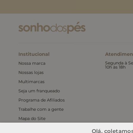
Institucional
Atendimen
Segunda à Se
Nossa marca
10h às 18h
Nossas lojas
Multimarcas
Seja um franqueado
Programa de Afiliados
Trabalhe com a gente
Mapa do Site
Política de Privacidade
Olá, coletamos