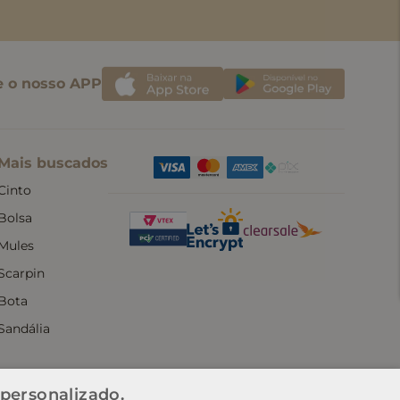
e o nosso APP
Mais buscados
Cinto
Bolsa
Mules
Scarpin
Bota
Sandália
 personalizado.