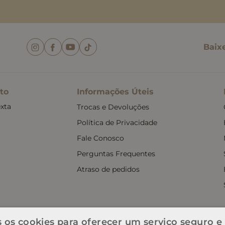
Baix
to
Informações Úteis
xta
Trocas e Devoluções
Política de Privacidade
Fale Conosco
Perguntas Frequentes
Atraso de pedidos
 os cookies para oferecer um serviço seguro e