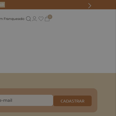
AR
0
um Franqueado
CADASTRAR