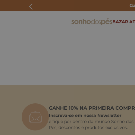
Ga
ERMOS MAIS BUSCADOS
BAZAR AT
rasteira
papete
tenis
bolsa
bota
GANHE 10% NA PRIMEIRA COMPR
Inscreva-se em nossa Newsletter
e fique por dentro do mundo Sonho dos
Pés, descontos e produtos exclusivos.