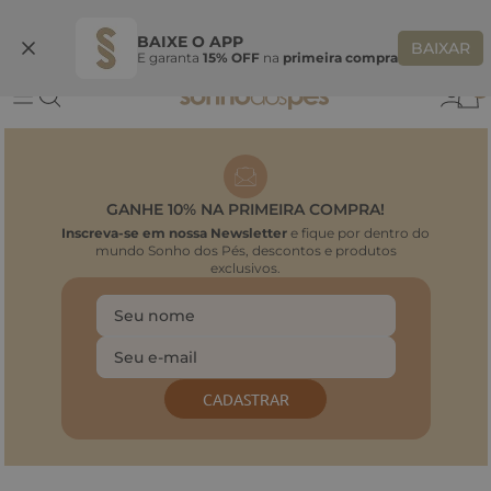
Ganhe 10% OFF na coleção utilizando o código do seu vendedor*
S
BAIXE O APP
BAIXAR
E garanta
15% OFF
na
primeira compra
0
GANHE 10% NA PRIMEIRA COMPRA!
Inscreva-se em nossa Newsletter
e fique por dentro do
mundo Sonho dos Pés, descontos e produtos
exclusivos.
CADASTRAR