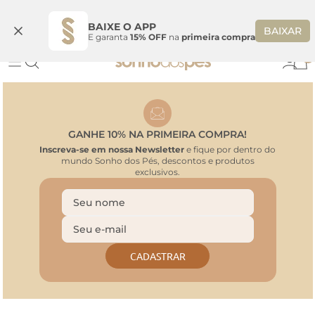
Ganhe 10% OFF na coleção utilizando o código do seu vendedor*
S
BAIXE O APP
BAIXAR
E garanta
15% OFF
na
primeira compra
0
GANHE 10% NA PRIMEIRA COMPRA!
Inscreva-se em nossa Newsletter
e fique por dentro do
mundo Sonho dos Pés, descontos e produtos
exclusivos.
CADASTRAR