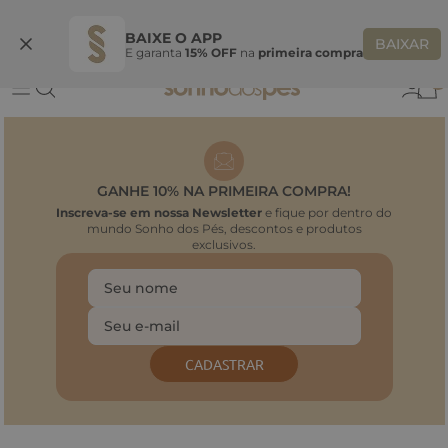
Ganhe 10% OFF na coleção utilizando o código do seu vendedor*
S
BAIXE O APP
BAIXAR
E garanta
15% OFF
na
primeira compra
0
GANHE 10% NA PRIMEIRA COMPRA!
Inscreva-se em nossa Newsletter
e fique por dentro do
mundo Sonho dos Pés, descontos e produtos
exclusivos.
CADASTRAR