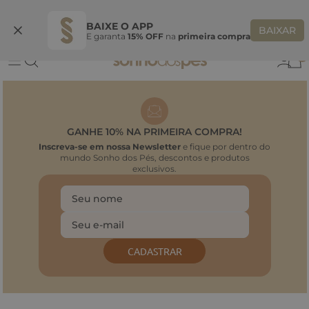
Ganhe 10% OFF na coleção utilizando o código do seu vendedor*
S
BAIXE O APP
BAIXAR
E garanta
15% OFF
na
primeira compra
0
GANHE 10% NA PRIMEIRA COMPRA!
Inscreva-se em nossa Newsletter
e fique por dentro do
mundo Sonho dos Pés, descontos e produtos
exclusivos.
CADASTRAR