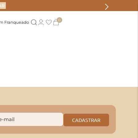
AR
0
um Franqueado
CADASTRAR