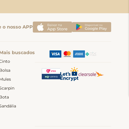
e o nosso APP
Mais buscados
Cinto
Bolsa
Mules
Scarpin
Bota
Sandália