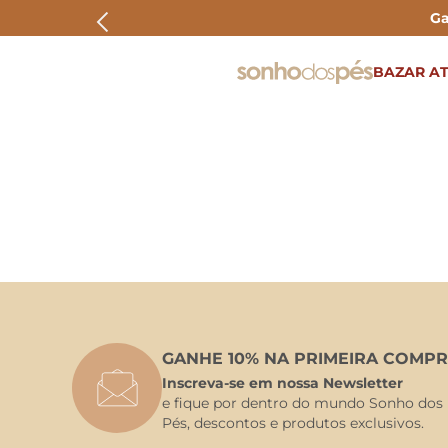
Ga
ERMOS MAIS BUSCADOS
BAZAR AT
rasteira
papete
tenis
bolsa
bota
GANHE 10% NA PRIMEIRA COMPR
Inscreva-se em nossa Newsletter
e fique por dentro do mundo Sonho dos
Pés, descontos e produtos exclusivos.