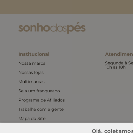
Institucional
Atendimen
Segunda à Se
Nossa marca
10h às 18h
Nossas lojas
Multimarcas
Seja um franqueado
Programa de Afiliados
Trabalhe com a gente
Mapa do Site
Política de Privacidade
Olá, coletamos