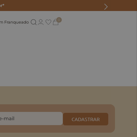
r*
0
um Franqueado
CADASTRAR