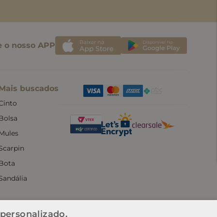
e o nosso APP
Mais buscados
Cinto
Bolsa
Mules
Scarpin
Bota
Sandália
 personalizado.