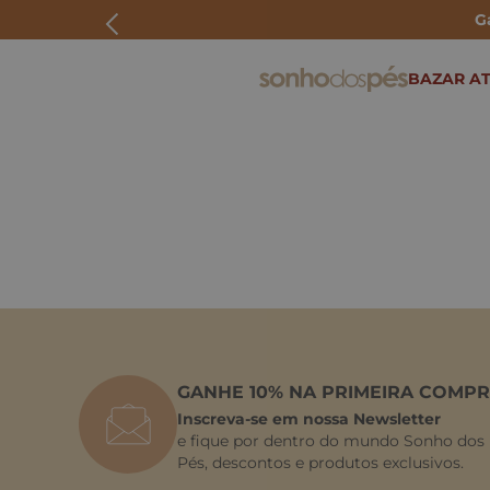
G
ERMOS MAIS BUSCADOS
BAZAR AT
rasteira
papete
tenis
bolsa
bota
GANHE 10% NA PRIMEIRA COMPR
Inscreva-se em nossa Newsletter
e fique por dentro do mundo Sonho dos
Pés, descontos e produtos exclusivos.