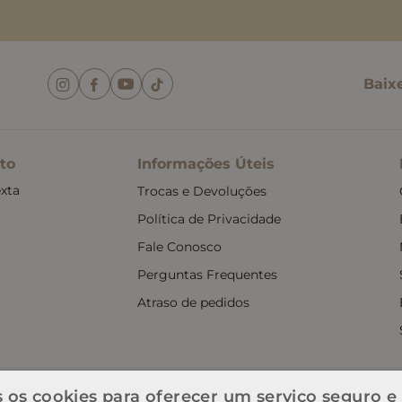
Baix
to
Informações Úteis
xta
Trocas e Devoluções
Política de Privacidade
Fale Conosco
Perguntas Frequentes
Atraso de pedidos
 os cookies para oferecer um serviço seguro e